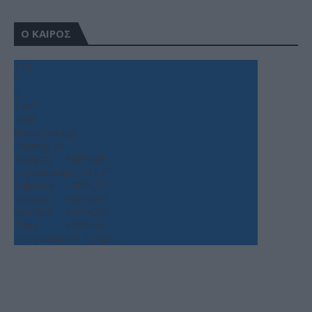
Ο ΚΑΙΡΟΣ
+
34
°
C
+
36°
+
25°
Θεσσαλονίκη
Πέμπτη, 06
Τετάρτη
+
36°
+
25°
Παρασκευή
+
33°
+
27°
Σάββατο
+
38°
+
25°
Κυριακή
+
39°
+
27°
Δευτέρα
+
33°
+
26°
Τρίτη
+
33°
+
24°
Πρόγνωση για 7 μέρες