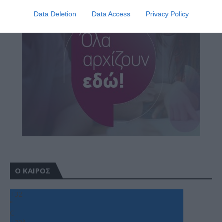
Data Deletion
Data Access
Privacy Policy
Ο ΚΑΙΡΟΣ
+
32
°
C