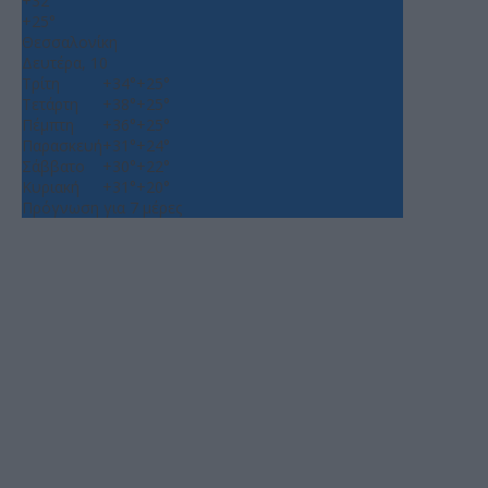
+
32°
+
25°
Θεσσαλονίκη
Δευτέρα, 10
Τρίτη
+
34°
+
25°
Τετάρτη
+
38°
+
25°
Πέμπτη
+
36°
+
25°
Παρασκευή
+
31°
+
24°
Σάββατο
+
30°
+
22°
Κυριακή
+
31°
+
20°
Πρόγνωση για 7 μέρες