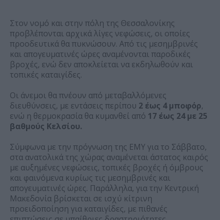
Στον νομό και στην πόλη της Θεσσαλονίκης
προβλέπονται αρχικά λίγες νεφώσεις, οι οποίες
προοδευτικά θα πυκνώσουν. Από τις μεσημβρινές
και απογευματινές ώρες αναμένονται παροδικές
βροχές, ενώ δεν αποκλείεται να εκδηλωθούν και
τοπικές καταιγίδες.
Οι άνεμοι θα πνέουν από μεταβαλλόμενες
διευθύνσεις, με εντάσεις περίπου
2 έως 4 μποφόρ
,
ενώ η θερμοκρασία θα κυμανθεί από
17 έως 24 με 25
βαθμούς Κελσίου.
Σύμφωνα με την πρόγνωση της ΕΜΥ για το Σάββατο,
στα ανατολικά της χώρας αναμένεται άστατος καιρός
με αυξημένες νεφώσεις, τοπικές βροχές ή όμβρους
και φαινόμενα κυρίως τις μεσημβρινές και
απογευματινές ώρες. Παράλληλα, για την Κεντρική
Μακεδονία βρίσκεται σε ισχύ κίτρινη
προειδοποίηση για καταιγίδες, με πιθανές
επιπτώσεις σε υπαίθριες δραστηριότητες.