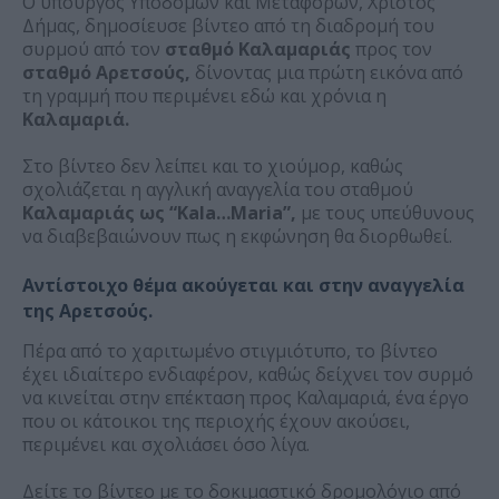
Ο υπουργός Υποδομών και Μεταφορών, Χρίστος
Δήμας, δημοσίευσε βίντεο από τη διαδρομή του
συρμού από τον
σταθμό Καλαμαριάς
προς τον
σταθμό Αρετσούς,
δίνοντας μια πρώτη εικόνα από
τη γραμμή που περιμένει εδώ και χρόνια η
Καλαμαριά.
Στο βίντεο δεν λείπει και το χιούμορ, καθώς
σχολιάζεται η αγγλική αναγγελία του σταθμού
Καλαμαριάς ως “Kala…Maria”,
με τους υπεύθυνους
να διαβεβαιώνουν πως η εκφώνηση θα διορθωθεί.
Αντίστοιχο θέμα ακούγεται και στην αναγγελία
της Αρετσούς.
Πέρα από το χαριτωμένο στιγμιότυπο, το βίντεο
έχει ιδιαίτερο ενδιαφέρον, καθώς δείχνει τον συρμό
να κινείται στην επέκταση προς Καλαμαριά, ένα έργο
που οι κάτοικοι της περιοχής έχουν ακούσει,
περιμένει και σχολιάσει όσο λίγα.
Δείτε το βίντεο με το δοκιμαστικό δρομολόγιο από