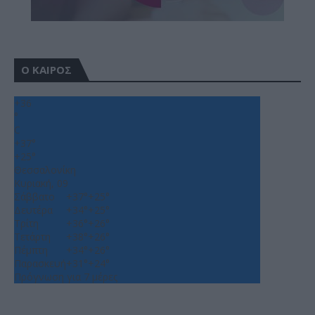
Ο ΚΑΙΡΟΣ
+
36
°
C
+
37°
+
25°
Θεσσαλονίκη
Κυριακή, 09
Σάββατο
+
37°
+
25°
Δευτέρα
+
34°
+
25°
Τρίτη
+
36°
+
26°
Τετάρτη
+
38°
+
26°
Πέμπτη
+
34°
+
26°
Παρασκευή
+
31°
+
24°
Πρόγνωση για 7 μέρες