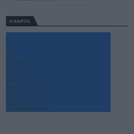
Ο ΚΑΙΡΟΣ
+
36
°
C
+
37°
+
25°
Θεσσαλονίκη
Σάββατο, 08
Κυριακή
+
38°
+
28°
Δευτέρα
+
34°
+
25°
Τρίτη
+
36°
+
26°
Τετάρτη
+
38°
+
26°
Πέμπτη
+
34°
+
26°
Παρασκευή
+
31°
+
24°
Πρόγνωση για 7 μέρες