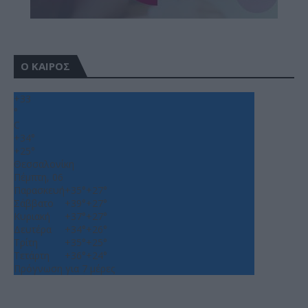
Ο ΚΑΙΡΟΣ
+
33
°
C
+
34°
+
25°
Θεσσαλονίκη
Πέμπτη, 06
Παρασκευή
+
35°
+
27°
Σάββατο
+
39°
+
27°
Κυριακή
+
37°
+
27°
Δευτέρα
+
34°
+
26°
Τρίτη
+
35°
+
25°
Τετάρτη
+
36°
+
24°
Πρόγνωση για 7 μέρες