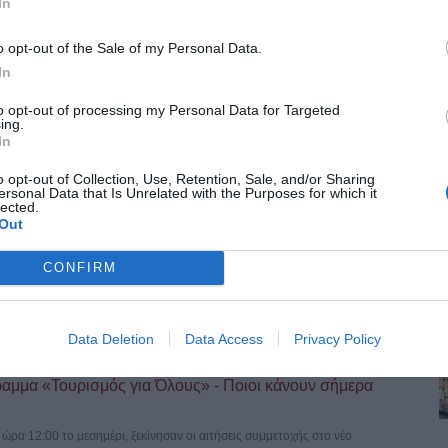
In
όρφωση του Σωτήρος – Σήμερα η λιτάνευση της ιεράς
o opt-out of the Sale of my Personal Data.
Αυγούστου, τη μεγάλη δεσποτική εορτή της Μεταμορφώσεως του
In
to opt-out of processing my Personal Data for Targeted
ing.
τού –Μεγάλη Γιορτή 6 Αυγούστου
In
Χριστιανοσύνης. Γιορτάζεται κάθε χρόνο στις 6 Αυγούστου, ημέρα των
o opt-out of Collection, Use, Retention, Sale, and/or Sharing
ersonal Data that Is Unrelated with the Purposes for which it
lected.
Out
μο φωτογραφικό αρχείο του Γιάννη Κυριακίδη
CONFIRM
λαμαριάς μεταφέρθηκε το ιστορικό φωτογραφικό αρχείο του Γιάννη
Data Deletion
Data Access
Privacy Policy
ραμμα «Τουρισμός για Όλους» - Ποιοι κάνουν σήμερα
ρα 12:00 το μεσημέρι, ξεκίνησαν οι αιτήσεις συμμετοχής στο νέο