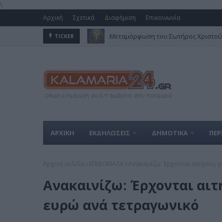
\
Αρχική
Σχετικά
Διαφήμιση
Επικοινωνία
Μεταμόρφωση του Σωτήρος Χριστού 
Στον Δήμο Καλαμαριάς το πολύτιμο 
TICKER
ΑΡΧΙΚΗ
ΕΚΔΗΛΩΣΕΙΣ
ΔΗΜΟΤΙΚΑ
ΠΕΡ
Αρχική σελίδα
ΕΠΙΔΟΜΑΤΑ
Ανακαινίζω: Έρχονται αιτήσεις 
Ανακαινίζω: Έρχονται αιτ
ευρώ ανά τετραγωνικό