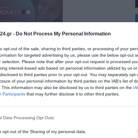
+
°
C
24.gr -
Do Not Process My Personal Information
+
+
Θ
to opt-out of the sale, sharing to third parties, or processing of your per
Π
formation for targeted advertising by us, please use the below opt-out s
Π
r selection. Please note that after your opt-out request is processed y
Σ
eing interest-based ads based on personal information utilized by us or
Κ
disclosed to third parties prior to your opt-out. You may separately opt-
Δ
Τ
losure of your personal information by third parties on the IAB’s list of
Τ
. This information may also be disclosed by us to third parties on the
IA
Π
Participants
that may further disclose it to other third parties.
l Data Processing Opt Outs
o opt-out of the Sharing of my personal data.