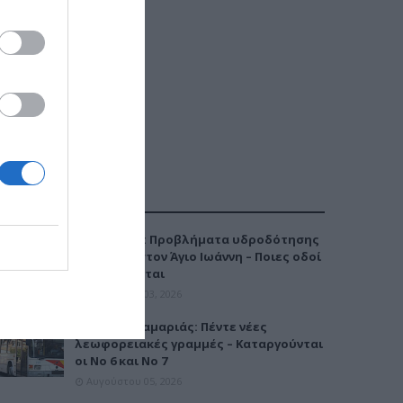
ΔΗΜΟΦΙΛΕΣΤΕΡΑ
Καλαμαριά: Προβλήματα υδροδότησης
την Τρίτη στον Άγιο Ιωάννη – Ποιες οδοί
επηρεάζονται
Αυγούστου 03, 2026
Μετρό Καλαμαριάς: Πέντε νέες
λεωφορειακές γραμμές – Καταργούνται
οι Νο 6 και Νο 7
Αυγούστου 05, 2026