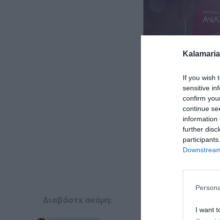
Kalamaria
If you wish 
sensitive in
confirm you
continue se
information 
further disc
participants
Downstream 
Persona
Διαβάστε ακόμη:
I want t