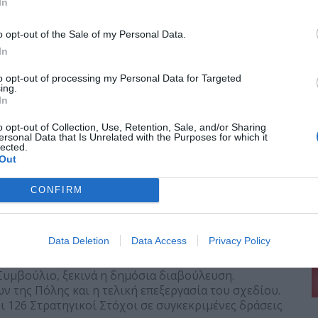
In
 και ανάλυση δεδομένων που αποτυπώνουν κομμάτι-
o opt-out of the Sale of my Personal Data.
τή τη διαδικασία αναδεικνύονται τα ιδιαίτερα
ικό επίπεδο των κατοίκων, η δημογραφική γήρανση με
In
μονογονεϊκών οικογενειών και των οικογενειών με ένα
to opt-out of processing my Personal Data for Targeted
ου Δήμου με ολοένα και περισσότερους πολίτες να
ing.
In
ι οδηγοί για πολιτικές αποφάσεις στους τομείς της
o opt-out of Collection, Use, Retention, Sale, and/or Sharing
ersonal Data that Is Unrelated with the Purposes for which it
νάπτυξης και της οικονομίας. Το Επιχειρησιακό Σχέδιο
lected.
ροοπτικής για όλους μας. Μια καθαρή, επιστημονικά
Out
ις επιλογές της επόμενης μέρας για την Καλαμαριά»
,
ου.
CONFIRM
Data Deletion
Data Access
Privacy Policy
Συμβούλιο, ξεκινά η δημόσια διαβούλευση.
 της Πόλης και η τελική επεξεργασία του σχεδίου.
οι 126 Στρατηγικοί Στόχοι σε συγκεκριμένες δράσεις