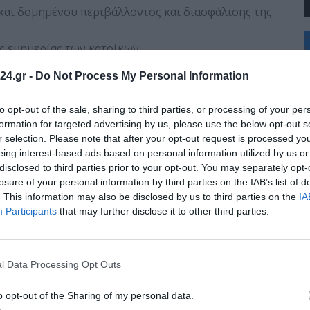
και δομημένου περιβάλλοντος και διασφάλισης της
+
ς ευημερίας των κατοίκων,
°
C
ς απασχόλησης.
24.gr -
Do Not Process My Personal Information
+
+
του Δήμου μέσω βελτίωσης:
Θ
to opt-out of the sale, sharing to third parties, or processing of your per
Κ
formation for targeted advertising by us, please use the below opt-out s
Δ
τας των δραστηριοτήτων και της εξυπηρέτησης του
r selection. Please note that after your opt-out request is processed y
Τ
eing interest-based ads based on personal information utilized by us or
Τ
disclosed to third parties prior to your opt-out. You may separately opt-
Π
ών (ανθρώπινο δυναμικό, μηχανοργάνωση,
Π
losure of your personal information by third parties on the IAB’s list of
Σ
. This information may also be disclosed by us to third parties on the
IA
ρόθεσμου προγραμματισμού, παρακολούθησης
Π
Participants
that may further disclose it to other third parties.
μικής διαχείρισης.
ρησιακού Σχεδίου, το οποίο είναι αποτέλεσμα
l Data Processing Opt Outs
 διοίκηση του Δήμου, το Επιχειρησιακό Πρόγραμμα δεν
 ένα αναγκαίο εργαλείο σχεδιασμού, παρακολούθησης και
o opt-out of the Sharing of my personal data.
πόμενα χρόνια.