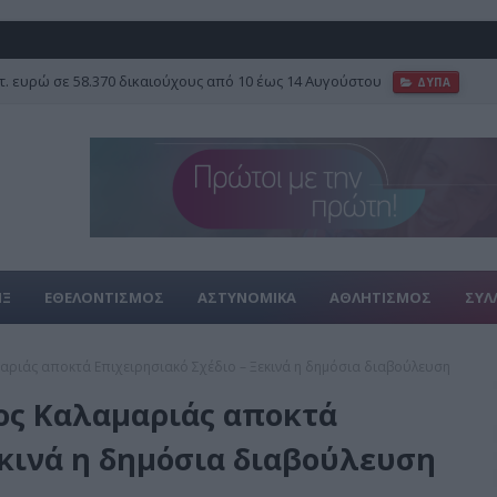
τ. ευρώ σε 58.370 δικαιούχους από 10 έως 14 Αυγούστου
ΔΥΠΑ
γραφές, επτά ανανεώσεις και πρεμιέρα στο Κύπελλο
FEATURED
ΙΞ
ΕΘΕΛΟΝΤΙΣΜΟΣ
ΑΣΤΥΝΟΜΙΚΑ
ΑΘΛΗΤΙΣΜΟΣ
ΣΥΛ
αριάς αποκτά Επιχειρησιακό Σχέδιο – Ξεκινά η δημόσια διαβούλευση
μος Καλαμαριάς αποκτά
εκινά η δημόσια διαβούλευση