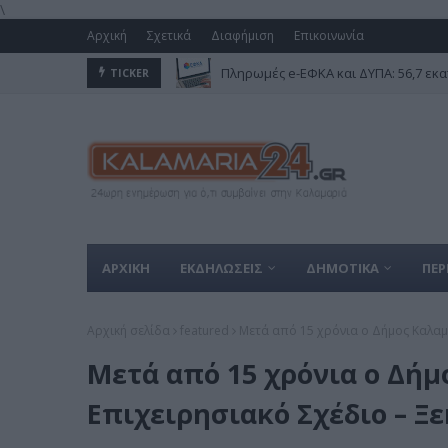
\
Αρχική
Σχετικά
Διαφήμιση
Επικοινωνία
Πληρωμές e-ΕΦΚΑ και ΔΥΠΑ: 56,7 εκα
TICKER
Απόλλων Καλαμαριάς: Τέσσερις μετα
ΑΡΧΙΚΗ
ΕΚΔΗΛΩΣΕΙΣ
ΔΗΜΟΤΙΚΑ
ΠΕΡ
Αρχική σελίδα
featured
Μετά από 15 χρόνια ο Δήμος Καλαμ
Μετά από 15 χρόνια ο Δή
Επιχειρησιακό Σχέδιο – Ξ