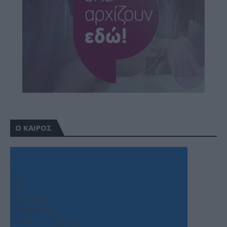
Ο ΚΑΙΡΟΣ
+
36
°
C
+
37°
+
25°
Θεσσαλονίκη
Σάββατο, 08
Κυριακή
+
36°
+
28°