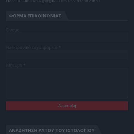
EMAIL: kalamaria24.gr@gmail.com TΗΛ: 697 36 236 97
ΦΌΡΜΑ ΕΠΙΚΟΙΝΩΝΊΑΣ
Όνομα
Ηλεκτρονικό ταχυδρομείο
*
Μήνυμα
*
ΑΝΑΖΉΤΗΣΗ ΑΥΤΟΎ ΤΟΥ ΙΣΤΟΛΟΓΊΟΥ