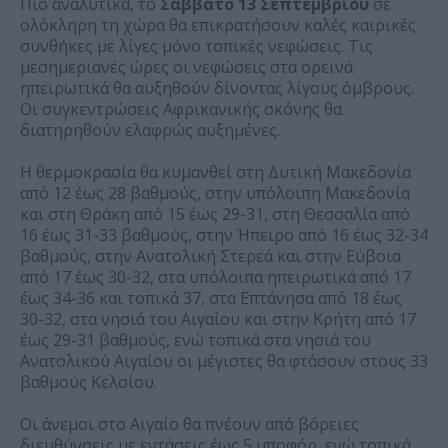
Πιο αναλυτικά, το
Σάββατο 13 Σεπτεμβρίου
σε
ολόκληρη τη χώρα θα επικρατήσουν καλές καιρικές
συνθήκες με λίγες μόνο τοπικές νεφώσεις. Τις
μεσημεριανές ώρες οι νεφώσεις στα ορεινά
ηπειρωτικά θα αυξηθούν δίνοντας λίγους όμβρους.
Οι συγκεντρώσεις Αφρικανικής σκόνης θα
διατηρηθούν ελαφρώς αυξημένες.
Η θερμοκρασία θα κυμανθεί στη Δυτική Μακεδονία
από 12 έως 28 βαθμούς, στην υπόλοιπη Μακεδονία
και στη Θράκη από 15 έως 29-31, στη Θεσσαλία από
16 έως 31-33 βαθμούς, στην Ήπειρο από 16 έως 32-34
βαθμούς, στην Ανατολική Στερεά και στην Εύβοια
από 17 έως 30-32, στα υπόλοιπα ηπειρωτικά από 17
έως 34-36 και τοπικά 37, στα Επτάνησα από 18 έως
30-32, στα νησιά του Αιγαίου και στην Κρήτη από 17
έως 29-31 βαθμούς, ενώ τοπικά στα νησιά του
Ανατολικού Αιγαίου οι μέγιστες θα φτάσουν στους 33
βαθμούς Κελσίου.
Οι άνεμοι στο Αιγαίο θα πνέουν από βόρειες
διευθύνσεις με εντάσεις έως 5 μποφόρ, ενώ τοπικά