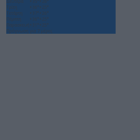
Δευτέρα
+
35°
+
26°
Τρίτη
+
36°
+
25°
Τετάρτη
+
37°
+
26°
Πέμπτη
+
36°
+
25°
Παρασκευή
+
31°
+
25°
Πρόγνωση για 7 μέρες