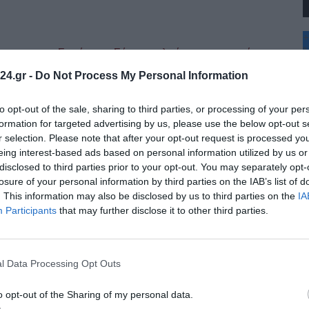
+
°
όρφωση του Σωτήρος – Σήμερα η λιτάνευση της ιεράς
C
24.gr -
Do Not Process My Personal Information
+
Αυγούστου, τη μεγάλη δεσποτική εορτή της Μεταμορφώσεως του
+
Θ
to opt-out of the sale, sharing to third parties, or processing of your per
Π
formation for targeted advertising by us, please use the below opt-out s
Π
r selection. Please note that after your opt-out request is processed y
τού –Μεγάλη Γιορτή 6 Αυγούστου
Σ
eing interest-based ads based on personal information utilized by us or
Κ
Χριστιανοσύνης. Γιορτάζεται κάθε χρόνο στις 6 Αυγούστου, ημέρα των
disclosed to third parties prior to your opt-out. You may separately opt-
Δ
Τ
losure of your personal information by third parties on the IAB’s list of
Τ
. This information may also be disclosed by us to third parties on the
IA
Π
Participants
that may further disclose it to other third parties.
μο φωτογραφικό αρχείο του Γιάννη Κυριακίδη
λαμαριάς μεταφέρθηκε το ιστορικό φωτογραφικό αρχείο του Γιάννη
l Data Processing Opt Outs
o opt-out of the Sharing of my personal data.