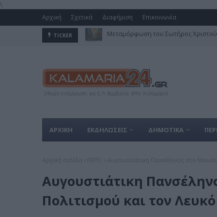
\
Αρχική
Σχετικά
Διαφήμιση
Επικοινωνία
Στον Δήμο Καλαμαριάς το πολύτιμο 
TICKER
ΑΡΧΙΚΗ
ΕΚΔΗΛΩΣΕΙΣ
ΔΗΜΟΤΙΚΑ
ΠΕΡ
Αρχική σελίδα
ΠΕΡΙΞ
Αυγουστιάτικη Πανσέληνος στο Μουσεί
Αυγουστιάτικη Πανσέληνο
Πολιτισμού και τον Λευκό