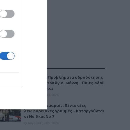
ΔΗΜΟΦΙΛΕΣΤΕΡΑ
Καλαμαριά: Προβλήματα υδροδότησης
την Τρίτη στον Άγιο Ιωάννη – Ποιες οδοί
επηρεάζονται
Αυγούστου 03, 2026
Μετρό Καλαμαριάς: Πέντε νέες
λεωφορειακές γραμμές – Καταργούνται
οι Νο 6 και Νο 7
Αυγούστου 05, 2026