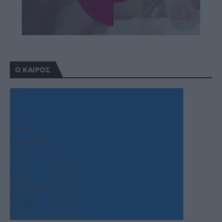
Ο ΚΑΙΡΟΣ
+
32
°
C
+
32°
+
25°
Θεσσαλονίκη
Δευτέρα, 10
Τρίτη
+
34°
+
25°
Τετάρτη
+
38°
+
25°
Πέμπτη
+
36°
+
25°
Παρασκευή
+
31°
+
24°
Σάββατο
+
30°
+
22°
Κυριακή
+
31°
+
20°
Πρόγνωση για 7 μέρες