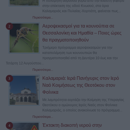
Η πολύμηνη αδράνεια γύρω από την κλειστή γέφυρα
στην επέκταση της οδού Κνωσού, στα όρια
Καλαμαριάς και Πυλαίας-Χορτιάτη, φαίνεται πως...
Περισσότερα...
Αεροψεκασμοί για τα κουνούπια σε
Θεσσαλονίκη και Ημαθία – Ποιες ώρες
θα πραγματοποιηθούν
Τριήμερο πρόγραμμα αεροψεκασμών για την
καταπολέμηση των κουνουπιών θα
πραγματοποιηθεί από τη Δευτέρα 10 έως και την
Τετάρτη 12 Αυγούστου...
Περισσότερα...
Καλαμαριά: Ιερά Πανήγυρις στον Ιερό
Ναό Κοιμήσεως της Θεοτόκου στον
Φοίνικα
Με λαμπρότητα εορτάζει την Κοίμηση της Υπεραγίας
Θεοτόκου ο ομώνυμος Ιερός Ναός στον Φοίνικα
Καλαμαριάς, ο οποίος ανακοίνωσε το πρόγραμμα...
Περισσότερα...
Έκτακτη διακοπή νερού στην