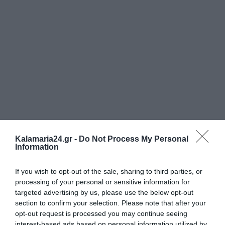
Kalamaria24.gr -
Do Not Process My Personal
Tags:
ΑΘΛΗΤΙΣΜΟΣ
ΠΑΝΕΠΙΣΤΗΜΙΑ
Information
If you wish to opt-out of the sale, sharing to third parties, or
processing of your personal or sensitive information for
targeted advertising by us, please use the below opt-out
ΔΗΜΟΣΊΕΥΣΗ ΣΧΟΛΊΟΥ
section to confirm your selection. Please note that after your
opt-out request is processed you may continue seeing
0 Σχόλια
interest-based ads based on personal information utilized by