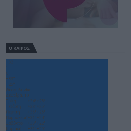
Ο ΚΑΙΡΟΣ
+
32
°
C
+
33°
+
25°
Θεσσαλονίκη
Δευτέρα, 10
Τρίτη
+
34°
+
25°
Τετάρτη
+
38°
+
25°
Πέμπτη
+
36°
+
25°
Παρασκευή
+
31°
+
24°
Σάββατο
+
30°
+
22°
Κυριακή
+
31°
+
20°