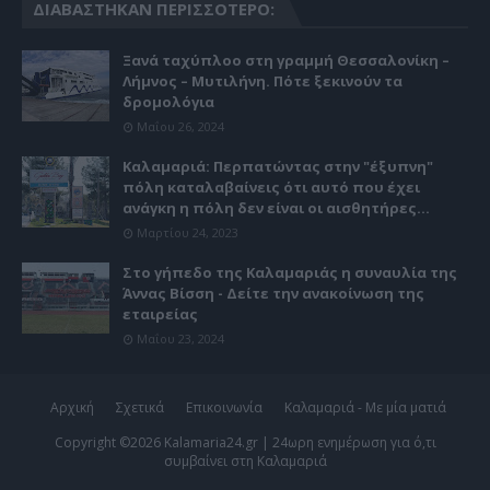
ΔΙΑΒΆΣΤΗΚΑΝ ΠΕΡΙΣΣΌΤΕΡΟ:
Ξανά ταχύπλοο στη γραμμή Θεσσαλονίκη –
Λήμνος – Μυτιλήνη. Πότε ξεκινούν τα
δρομολόγια
Μαΐου 26, 2024
Καλαμαριά: Περπατώντας στην "έξυπνη"
πόλη καταλαβαίνεις ότι αυτό που έχει
ανάγκη η πόλη δεν είναι οι αισθητήρες...
Μαρτίου 24, 2023
Στο γήπεδο της Καλαμαριάς η συναυλία της
Άννας Βίσση - Δείτε την ανακοίνωση της
εταιρείας
Μαΐου 23, 2024
Αρχική
Σχετικά
Επικοινωνία
Καλαμαριά - Με μία ματιά
Copyright ©
2026
Kalamaria24.gr | 24ωρη ενημέρωση για ό,τι
συμβαίνει στη Καλαμαριά