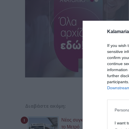
Kalamaria
If you wish 
sensitive in
confirm you
continue se
information 
further disc
participants
Downstream 
Διαβάστε ακόμη:
Persona
Νέος συγκοινωνιακός χάρτης στη
I want t
το Μετρό