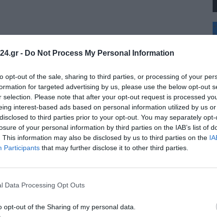
+
°
C
24.gr -
Do Not Process My Personal Information
+
+
Θ
to opt-out of the sale, sharing to third parties, or processing of your per
Π
formation for targeted advertising by us, please use the below opt-out s
Σ
r selection. Please note that after your opt-out request is processed y
Κ
eing interest-based ads based on personal information utilized by us or
Δ
disclosed to third parties prior to your opt-out. You may separately opt-
Τ
Τ
losure of your personal information by third parties on the IAB’s list of
Π
. This information may also be disclosed by us to third parties on the
IA
Π
Participants
that may further disclose it to other third parties.
l Data Processing Opt Outs
ν Καλαμαριά: Πώς αλλάζουν οι λεωφορειακές γραμμές με
o opt-out of the Sharing of my personal data.