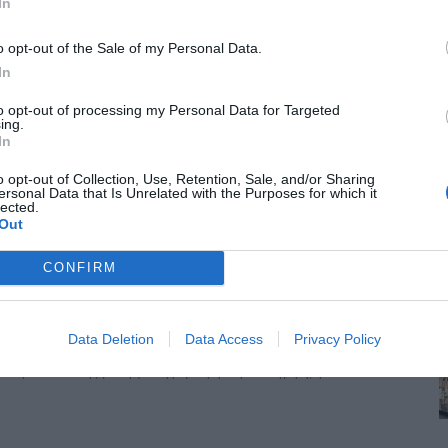
In
ινήσεις φέρνει στην Καλαμαριά η λειτουργία της επέκτασης του Μετρό. Ο
o opt-out of the Sale of my Personal Data.
In
υρα της Κνωσού – Το «μπαλάκι» των αρμοδιοτήτων
to opt-out of processing my Personal Data for Targeted
έχρι σήμερα στατικός έλεγχος ή κάποια παρέμβαση αποκατάστασης,
ing.
In
o opt-out of Collection, Use, Retention, Sale, and/or Sharing
ersonal Data that Is Unrelated with the Purposes for which it
lected.
 Ξεκίνησε το τελικό “trial run”
Out
 τις νυχτερινές ώρες, τα δοκιμαστικά δρομολόγια της επέκτασης του Μετρό
CONFIRM
Data Deletion
Data Access
Privacy Policy
το πανηγύρι – Ετοιμάζονται 20 νέες ταβέρνες
ιο Μάμα Χαλκιδικής για τη φετινή μεγάλη εμποροπανήγυρη, η οποία