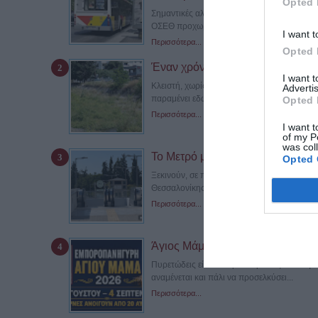
Opted 
Σημαντικές αλλαγές στις καθημερινές μετακ
ΟΣΕΘ προχωρά στη δεύτερη...
I want t
Περισσότερα...
Opted 
Έναν χρόνο αποκλεισμένη η γέφ
I want 
Κλειστή, χωρίς να έχει πραγματοποιηθεί μ
Advertis
παραμένει εδώ και σχεδόν έναν χρόνο...
Opted 
Περισσότερα...
I want t
of my P
was col
Το Μετρό μπαίνει στην Καλαμαριά –
Opted 
Ξεκινούν, σε πρώτη φάση αποκλειστικά κατά
Θεσσαλονίκης προς την...
Περισσότερα...
Άγιος Μάμας 2026: Πότε ανοίγει 
Πυρετώδεις είναι οι προετοιμασίες στον Άγ
αναμένεται και πάλι να προσελκύσει...
Περισσότερα...