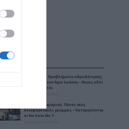
ΔΗΜΟΦΙΛΕΣΤΕΡΑ
Καλαμαριά: Προβλήματα υδροδότησης
την Τρίτη στον Άγιο Ιωάννη – Ποιες οδοί
επηρεάζονται
Αυγούστου 03, 2026
Μετρό Καλαμαριάς: Πέντε νέες
λεωφορειακές γραμμές – Καταργούνται
οι Νο 6 και Νο 7
Αυγούστου 05, 2026