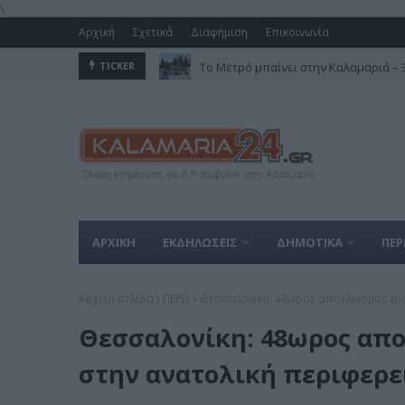
\
Αρχική
Σχετικά
Διαφήμιση
Επικοινωνία
Το Μετρό μπαίνει στην Καλαμαριά – Ξε
TICKER
ΑΡΧΙΚΗ
ΕΚΔΗΛΩΣΕΙΣ
ΔΗΜΟΤΙΚΑ
ΠΕΡ
Αρχική σελίδα
ΠΕΡΙΞ
Θεσσαλονίκη: 48ωρος αποκλεισμός της
Θεσσαλονίκη: 48ωρος απο
στην ανατολική περιφερε