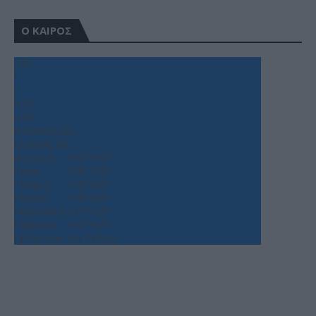
Ο ΚΑΙΡΟΣ
+
35
°
C
+
35°
+
28°
Θεσσαλονίκη
Κυριακή, 09
Δευτέρα
+
33°
+
26°
Τρίτη
+
36°
+
25°
Τετάρτη
+
38°
+
26°
Πέμπτη
+
36°
+
26°
Παρασκευή
+
32°
+
25°
Σάββατο
+
31°
+
23°
Πρόγνωση για 7 μέρες