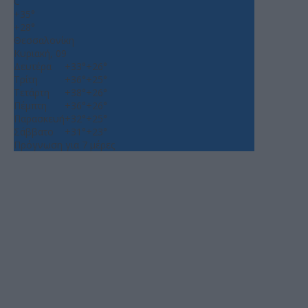
C
+
35°
+
28°
Θεσσαλονίκη
Κυριακή, 09
Δευτέρα
+
33°
+
26°
Τρίτη
+
36°
+
25°
Τετάρτη
+
38°
+
26°
Πέμπτη
+
36°
+
26°
Παρασκευή
+
32°
+
25°
Σάββατο
+
31°
+
23°
Πρόγνωση για 7 μέρες