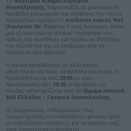
Το
Φεστιβάλ Κινηματογράφου
Θεσσαλονίκης,
παρουσιάζει σε μια ανοιχτή
προβολή για μικρούς και μεγάλους την ταινία
κινουμένων σχεδίων Ο
απίθανος κύριος Φοξ
(Fantastic Mr. Fox)
του Γουές Άντερσον, όπου
μια εξευγενισμένη αλεπού επιστρέφει στις
παλιές της συνήθειες και πρέπει να βοηθήσει
την κοινότητά της να επιβιώσει από τα
αντίποινα των αγροτών.
Η ταινία προβάλλεται με ελληνικούς
υπότιτλους και είναι κατάλληλη για όλους. Η
προβολή ξεκινά στις
20:00
με ώρα
προσέλευσης στις
19:30
. Η προβολή της
ταινίας υποστηρίζεται από το
Ίδρυμα Heinrich
Böll Ελλάδας – Γραφείο Θεσσαλονίκης
.
Οι διοργανωτές ενθαρρύνουν τους
συμμετέχοντες να υιοθετήσουν φιλικές προς
το περιβάλλον συνήθειες και να φέρουν μαζί
τους επαναχρησιμοποιήσιμα