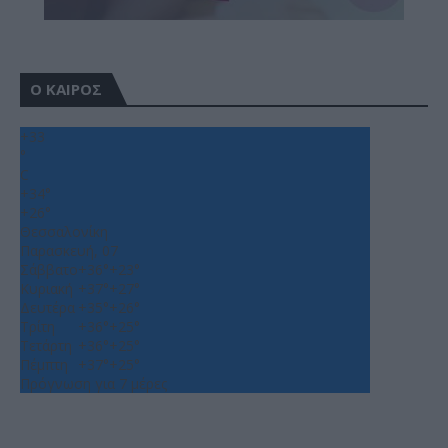
Ο ΚΑΙΡΟΣ
+
33
°
C
+
34°
+
26°
Θεσσαλονίκη
Παρασκευή, 07
Σάββατο
+
36°
+
23°
Κυριακή
+
37°
+
27°
Δευτέρα
+
35°
+
26°
Τρίτη
+
36°
+
25°
Τετάρτη
+
36°
+
25°
Πέμπτη
+
37°
+
25°
Πρόγνωση για 7 μέρες