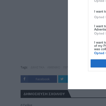
Opted 
I want t
Opted 
I want 
Advertis
Opted 
I want t
of my P
was col
Opted 
Tags:
ΔΙΚΑΣΤΙΚΑ
ΛΙΜΕΝΙΚΟ
ΠΕΡΙΞ
Facebook
Twitter
ΔΗΜΟΣΊΕΥΣΗ ΣΧΟΛΊΟΥ
0 Σχόλια