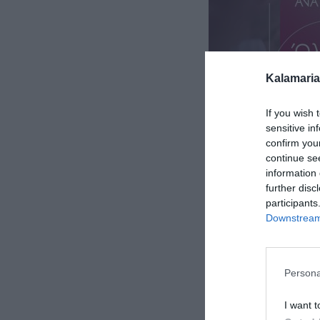
Kalamaria
If you wish 
sensitive in
confirm you
continue se
information 
further disc
participants
Downstream 
Persona
I want t