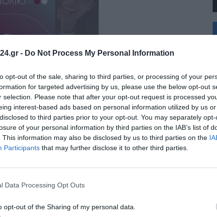
+
°
C
24.gr -
Do Not Process My Personal Information
+
+
Θ
to opt-out of the sale, sharing to third parties, or processing of your per
Π
formation for targeted advertising by us, please use the below opt-out s
Σ
r selection. Please note that after your opt-out request is processed y
Κ
eing interest-based ads based on personal information utilized by us or
Δ
disclosed to third parties prior to your opt-out. You may separately opt-
Τ
Τ
losure of your personal information by third parties on the IAB’s list of
Π
. This information may also be disclosed by us to third parties on the
IA
Π
Participants
that may further disclose it to other third parties.
l Data Processing Opt Outs
o opt-out of the Sharing of my personal data.