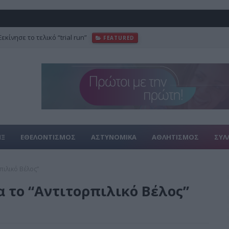
κίνησε το τελικό “trial run”
FEATURED
ανηγύρι – Ετοιμάζονται 20 νέες ταβέρνες
ΕΚΔΗΛΩΣΕΙΣ
ΙΞ
ΕΘΕΛΟΝΤΙΣΜΟΣ
ΑΣΤΥΝΟΜΙΚΑ
ΑΘΛΗΤΙΣΜΟΣ
ΣΥΛ
πιλικό Βέλος”
 το “Αντιτορπιλικό Βέλος”