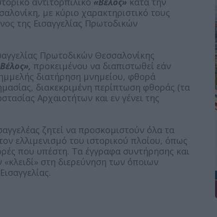
στορικό αντιτορπιλικό
«Βέλος»
κατά την
αλονίκη, με κύριο χαρακτηριστικό τους
νος της Εισαγγελίας Πρωτοδικών
ισαγγελίας Πρωτοδικών Θεσσαλονίκης
Βέλος»,
προκειμένου να διαπιστωθεί εάν
λημμελής διατήρηση μνημείου, φθορά
ημασίας, διακεκριμένη περίπτωση φθοράς (τα
τασίας Αρχαιοτήτων και εν γένει της
σαγγελέας ζητεί να προσκομιστούν όλα τα
ον ελλιμενισμό του ιστορικού πλοίου, όπως
ορές που υπέστη. Τα έγγραφα συντήρησης και
 «κλειδί» στη διερεύνηση των όποιων
Εισαγγελίας.