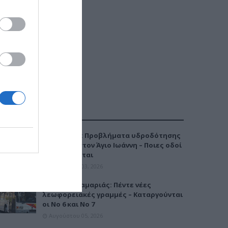
ΔΗΜΟΦΙΛΕΣΤΕΡΑ
Καλαμαριά: Προβλήματα υδροδότησης
την Τρίτη στον Άγιο Ιωάννη – Ποιες οδοί
επηρεάζονται
Αυγούστου 03, 2026
Μετρό Καλαμαριάς: Πέντε νέες
λεωφορειακές γραμμές – Καταργούνται
οι Νο 6 και Νο 7
Αυγούστου 05, 2026