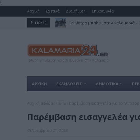
\
Αρχική
Σχετικά
Διαφήμιση
Επικοινωνία
Το Μετρό μπαίνει στην Καλαμαριά – Ξε
TICKER
Άγιος Μάμας 2026: Πότε ανοίγει το π
ΑΡΧΙΚΗ
ΕΚΔΗΛΩΣΕΙΣ
ΔΗΜΟΤΙΚΑ
ΠΕΡ
Αρχική σελίδα
ΠΕΡΙΞ
Παρέμβαση εισαγγελέα για το “Αντιτορ
Παρέμβαση εισαγγελέα για
Νοεμβρίου 21, 2023