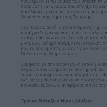
αναφορικά με τις ζημιές που υπέστη το ι
πρόσφατη κακοκαιρία που έπληξε τη Θεσσ
θυελλώδεις ανέμους, ζήτησε ο προϊστάμε
Θεσσαλονίκης Δημήτρης Σμυρνής.
Στο πλαίσιο αυτό, ο προϊστάμενος της Ε
παρήγγειλε έρευνα για το αντιτορπιλικό
«
στοιχειοθετούνται τα εξής αδικήματα: π
μνημείου, φθορά πράγματος ιστορικής σ
πρώτα δύο εμπίπτουν στο Νόμο Περί Προσ
Πολιτιστικής Κληρονομιάς).
Σύμφωνα με την εισαγγελική εντολή, ο ει
έγγραφα που αφορούν τη συντήρηση και τ
επίσης η πραγματογνωμοσύνη για τις φθ
ελλιμενισμού αναμένεται να αποτελέσουν
ποινικών ευθυνών, αναφέρουν πηγές της 
Έρευνα διέταξε ο Νίκος Δένδιας