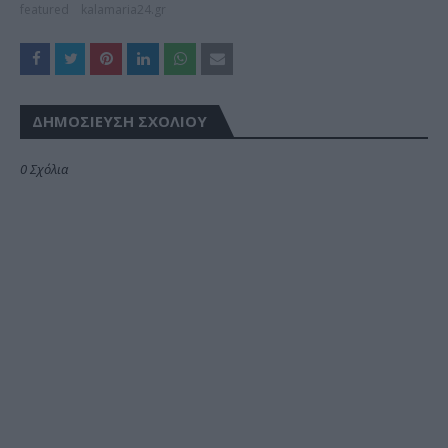
featured
kalamaria24.gr
ΔΗΜΟΣΊΕΥΣΗ ΣΧΟΛΊΟΥ
0 Σχόλια