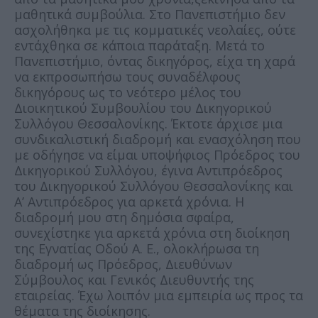
μαθητικά συμβούλια.
Στο Πανεπιστήμιο δεν
ασχολήθηκα με τις κομματικές νεολαίες, ούτε
εντάχθηκα σε κάποια παράταξη. Μετά το
Πανεπιστήμιο, όντας δικηγόρος, είχα τη χαρά
να εκπροσωπήσω τους συναδέλφους
δικηγόρους ως το νεότερο μέλος του
Διοικητικού Συμβουλίου του Δικηγορικού
Συλλόγου Θεσσαλονίκης. Έκτοτε άρχισε μια
συνδικαλιστική διαδρομή και ενασχόληση που
με οδήγησε να είμαι υποψήφιος Πρόεδρος του
Δικηγορικού Συλλόγου, έγινα Αντιπρόεδρος
του Δικηγορικού Συλλόγου Θεσσαλονίκης και
Α’ Αντιπρόεδρος για αρκετά χρόνια. Η
διαδρομή μου στη δημόσια σφαίρα,
συνεχίστηκε για αρκετά χρόνια στη διοίκηση
της Εγνατίας Οδού Α. Ε., ολοκλήρωσα τη
διαδρομή ως Πρόεδρος, Διευθύνων
Σύμβουλος και Γενικός Διευθυντής της
εταιρείας. Έχω λοιπόν μια εμπειρία ως προς τα
θέματα της διοίκησης.