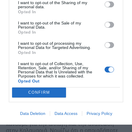
ζητάμε να συμμετέχουν σε αυτή την
I want to opt-out of the Sharing of my
προσπάθεια. Θα ξεκινήσουμε από τις
personal data.
Opted In
γειτονιές, θα ξεκινήσουμε την περιφέρεια.
Είναι ξεκάθαρο ότι η Καλαμαριά δεν είναι μόνο
I want to opt-out of the Sale of my
το κέντρο.
Personal Data.
Opted In
I want to opt-out of processing my
Personal Data for Targeted Advertising.
Σε περίπτωση που οι εκλογές πάνε σε
Opted In
δεύτερο γύρο και είστε σε αυτόν, θα
I want to opt-out of Collection, Use,
επιδιώξετε στήριξη από κάποια
Retention, Sale, and/or Sharing of my
συγκεκριμένη παράταξη ή όχι;
Personal Data that Is Unrelated with the
Purposes for which it was collected.
Opted Out
CONFIRM
Εμείς από την αρχή έχουμε καλέσει όλους
τους πολίτες, όλους τους δημότες, όλες τις
δυνάμεις να συμπορευθούν, να
Data Deletion
Data Access
Privacy Policy
συστρατευθούν στην προσπάθεια που
κάνουμε για την αλλαγή και την ανανέωση
στην Καλαμαριά. Νομίζω ότι η οποιαδήποτε