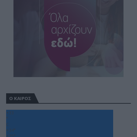
Ο ΚΑΙΡΟΣ
+
33
°
C
+
34°
+
25°