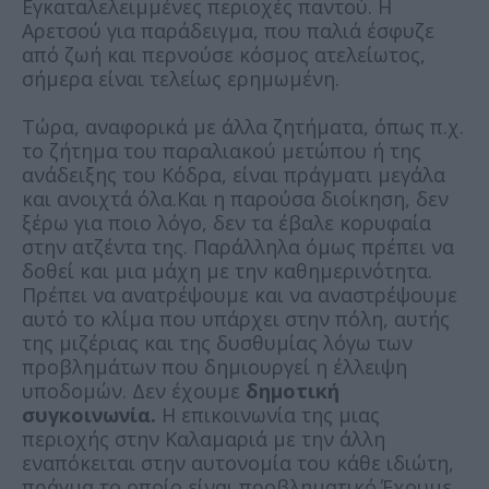
Εγκαταλελειμμένες περιοχές παντού. Η
Αρετσού για παράδειγμα, που παλιά έσφυζε
από ζωή και περνούσε κόσμος ατελείωτος,
σήμερα είναι τελείως ερημωμένη.
Τώρα, αναφορικά με άλλα ζητήματα, όπως π.χ.
το ζήτημα του παραλιακού μετώπου ή της
ανάδειξης του Κόδρα, είναι πράγματι μεγάλα
και ανοιχτά όλα.Και η παρούσα διοίκηση, δεν
ξέρω για ποιο λόγο, δεν τα έβαλε κορυφαία
στην ατζέντα της. Παράλληλα όμως πρέπει να
δοθεί και μια μάχη με την καθημερινότητα.
Πρέπει να ανατρέψουμε και να αναστρέψουμε
αυτό το κλίμα που υπάρχει στην πόλη, αυτής
της μιζέριας και της δυσθυμίας λόγω των
προβλημάτων που δημιουργεί η έλλειψη
υποδομών. Δεν έχουμε
δημοτική
συγκοινωνία.
Η επικοινωνία της μιας
περιοχής στην Καλαμαριά με την άλλη
εναπόκειται στην αυτονομία του κάθε ιδιώτη,
πράγμα το οποίο είναι προβληματικό.Έχουμε