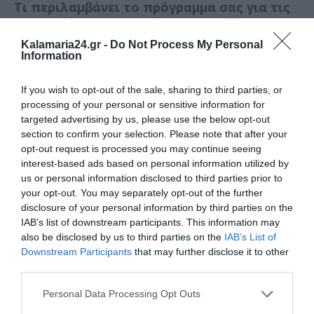
Τι περιλαμβάνει το πρόγραμμα σας για τις
περιοχές στην περιφέρεια του Δήμου;
Kalamaria24.gr -
Do Not Process My Personal
Information
Ο δικός μας σχεδιασμός αφορά παρεμβάσεις
σε κάθε γειτονιά της Καλαμαριάς. Πιστεύουμε
If you wish to opt-out of the sale, sharing to third parties, or
στη δίκαιη και ισόρροπη ανάπτυξη των
processing of your personal or sensitive information for
περιοχών και πάνω σε αυτή τη βάση, σε αυτή
targeted advertising by us, please use the below opt-out
τη λογική, προχωρούμε να υλοποιήσουμε το
section to confirm your selection. Please note that after your
πρόγραμμα. Περιοχές όπως είναι ο Φοίνικας,
opt-out request is processed you may continue seeing
το Βότση, το Καραμπουρνάκι, η Αρετσού, είναι
interest-based ads based on personal information utilized by
εγκαταλειμμένες εδώ και χρόνια. Έχουν
us or personal information disclosed to third parties prior to
εγκαταλειφθεί και από την παρούσα και την
your opt-out. You may separately opt-out of the further
προηγούμενη διοίκηση του Δήμου. Ο
disclosure of your personal information by third parties on the
ισόρροπος σχεδιασμός μας αυτός, έχει έναν
IAB’s list of downstream participants. This information may
σχεδιασμό πολιτικής αναβάθμισης και
also be disclosed by us to third parties on the
IAB’s List of
ανάπτυξης για το σύνολο της Καλαμαριάς, όχι
Downstream Participants
that may further disclose it to other
third parties.
μόνο για το Κέντρο. Είναι ξεκάθαρο ότι
απευθυνόμαστε σε αυτήν την προσπάθεια σ'
Personal Data Processing Opt Outs
όλους τους δημότες,στις γειτονιές και τους