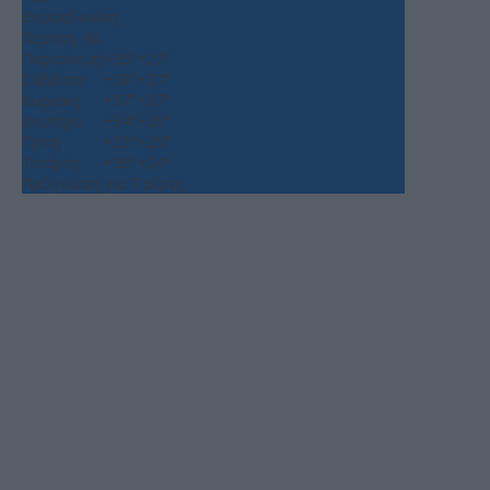
Θεσσαλονίκη
Πέμπτη, 06
Παρασκευή
+
35°
+
27°
Σάββατο
+
39°
+
27°
Κυριακή
+
37°
+
27°
Δευτέρα
+
34°
+
26°
Τρίτη
+
35°
+
25°
Τετάρτη
+
36°
+
24°
Πρόγνωση για 7 μέρες