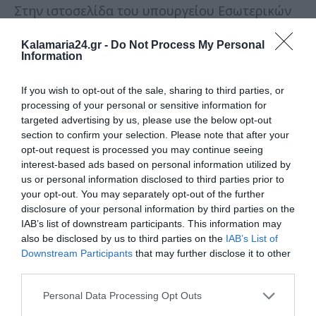
Στην ιστοσελίδα του υπουργείου Εσωτερικών
(
https://www.ypes.gr/apokentromeni-dioikisi-
aytodioikisi/thesmika-themata-organosis-kai-
Kalamaria24.gr -
Do Not Process My Personal
leitourgias-dimon/thth-
Information
organosisleitourgiasdimon-dimotikes-ekloges
)
υπάρχει αναλυτικό υλικό για τις δημοτικές και
If you wish to opt-out of the sale, sharing to third parties, or
περιφερειακές εκλογές. Μεταξύ άλλων, οι
processing of your personal or sensitive information for
εκλογείς μπορούν να βρουν όλες τις
targeted advertising by us, please use the below opt-out
υπουργικές αποφάσεις και εγκυκλίους για την
section to confirm your selection. Please note that after your
οργάνωση και διεξαγωγή των εκλογών. Επίσης,
opt-out request is processed you may continue seeing
στο
ekloges.ypes.gr
είναι αναρτημένα
interest-based ads based on personal information utilized by
αναλυτικά τα αποτελέσματα των
us or personal information disclosed to third parties prior to
your opt-out. You may separately opt-out of the further
προηγούμενων δημοτικών και περιφερειακών
disclosure of your personal information by third parties on the
εκλογών.
IAB’s list of downstream participants. This information may
also be disclosed by us to third parties on the
IAB’s List of
Downstream Participants
that may further disclose it to other
third parties.
Personal Data Processing Opt Outs