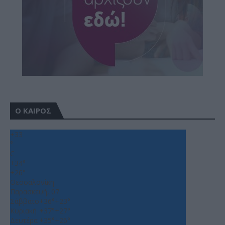
Ο ΚΑΙΡΟΣ
+
33
°
C
+
34°
+
26°
Θεσσαλονίκη
Παρασκευή, 07
Σάββατο
+
36°
+
23°
Κυριακή
+
37°
+
27°
Δευτέρα
+
35°
+
26°