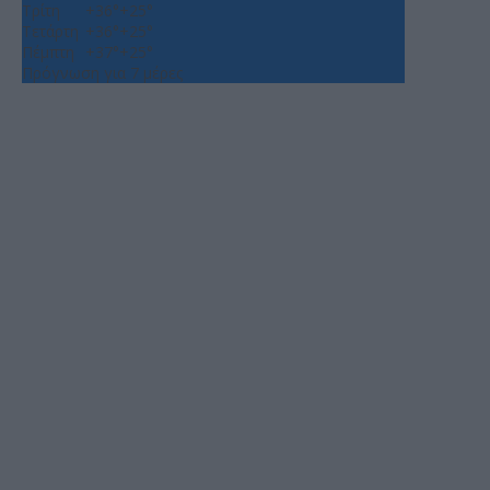
Τρίτη
+
36°
+
25°
Τετάρτη
+
36°
+
25°
Πέμπτη
+
37°
+
25°
Πρόγνωση για 7 μέρες