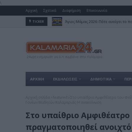
\
Αρχική
Σχετικά
Διαφήμιση
Επικοινωνία
Άγιος Μάμας 2026: Πότε ανοίγει το π
TICKER
ΑΡΧΙΚΗ
ΕΚΔΗΛΩΣΕΙΣ
ΔΗΜΟΤΙΚΑ
ΠΕΡ
Αρχική σελίδα
featured
Στο υπαίθριο Αμφιθέατρο του Φοί
Γονέων Μαθητών Καλαμαριάς-Η ανακοίνωση
Στο υπαίθριο Αμφιθέατρο 
πραγματοποιηθεί ανοιχτό