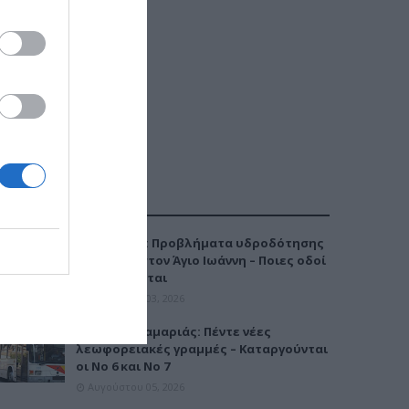
ΔΗΜΟΦΙΛΕΣΤΕΡΑ
Καλαμαριά: Προβλήματα υδροδότησης
την Τρίτη στον Άγιο Ιωάννη – Ποιες οδοί
επηρεάζονται
Αυγούστου 03, 2026
Μετρό Καλαμαριάς: Πέντε νέες
λεωφορειακές γραμμές – Καταργούνται
οι Νο 6 και Νο 7
Αυγούστου 05, 2026