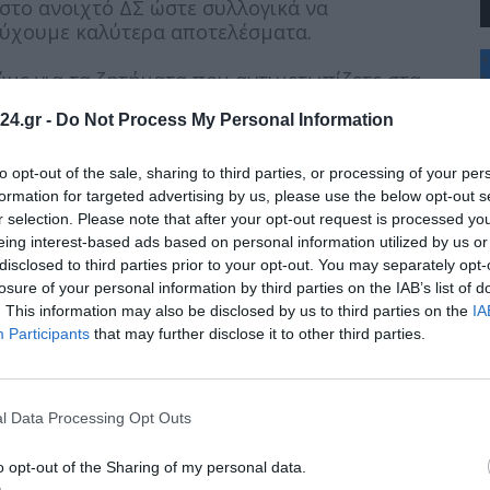
 στο ανοιχτό ΔΣ ώστε συλλογικά να
τύχουμε καλύτερα αποτελέσματα.
+
ύμε για τα ζητήματα που αντιμετωπίζετε στα
°
C
νού λύσεις.
24.gr -
Do Not Process My Personal Information
+
+
υς αντιπροσώπους των Συλλόγων στην Ένωση,
Θ
όγων Γονέων και Κηδεμόνων όλων των
to opt-out of the sale, sharing to third parties, or processing of your per
Π
formation for targeted advertising by us, please use the below opt-out s
αθητών και μαθητριών στα σχολεία του Δήμου
Σ
r selection. Please note that after your opt-out request is processed y
Κ
eing interest-based ads based on personal information utilized by us or
Δ
disclosed to third parties prior to your opt-out. You may separately opt-
Τ
ών του Δήμου Καλαμαριάς οραματιζόμαστε
Τ
losure of your personal information by third parties on the IAB’s list of
ι υποδομές που σέβονται τα παιδιά μας και
Π
. This information may also be disclosed by us to third parties on the
IA
Π
Participants
that may further disclose it to other third parties.
 μπορούμε να διεκδικήσουμε απρόσκοπτη
κάλυψη όλων των σύγχρονων αναγκών για κάθε
ς.
l Data Processing Opt Outs
αντική.
o opt-out of the Sharing of my personal data.