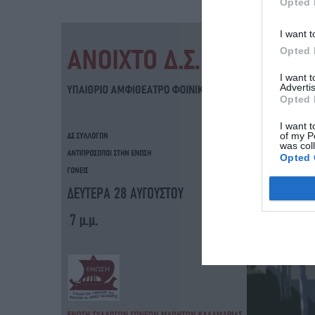
Opted 
I want t
Opted 
I want 
Advertis
Opted 
I want t
of my P
was col
Opted 