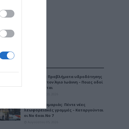
ΔΗΜΟΦΙΛΕΣΤΕΡΑ
Καλαμαριά: Προβλήματα υδροδότησης
την Τρίτη στον Άγιο Ιωάννη – Ποιες οδοί
επηρεάζονται
Αυγούστου 03, 2026
Μετρό Καλαμαριάς: Πέντε νέες
λεωφορειακές γραμμές – Καταργούνται
οι Νο 6 και Νο 7
Αυγούστου 05, 2026