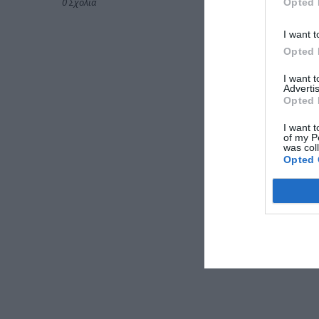
0 Σχόλια
Opted 
I want t
Opted 
I want 
Advertis
Opted 
I want t
of my P
was col
Opted 