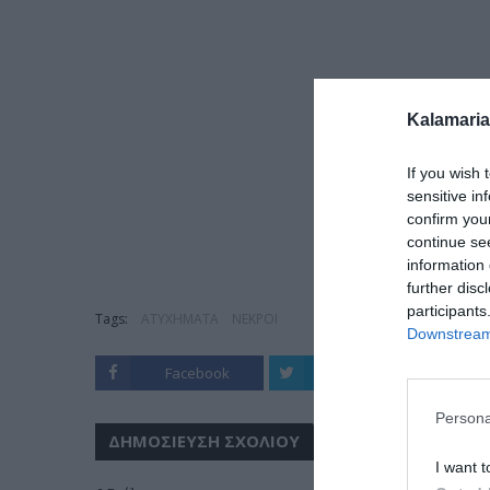
Kalamaria
If you wish 
sensitive in
confirm you
continue se
information 
further disc
participants
Tags:
ΑΤΥΧΗΜΑΤΑ
ΝΕΚΡΟΙ
Downstream 
Facebook
Twitter
Persona
ΔΗΜΟΣΊΕΥΣΗ ΣΧΟΛΊΟΥ
I want t