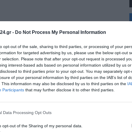
+
°
C
24.gr -
Do Not Process My Personal Information
+
+
Θ
to opt-out of the sale, sharing to third parties, or processing of your per
Π
formation for targeted advertising by us, please use the below opt-out s
Π
r selection. Please note that after your opt-out request is processed y
Σ
eing interest-based ads based on personal information utilized by us or
Κ
disclosed to third parties prior to your opt-out. You may separately opt-
Δ
Τ
losure of your personal information by third parties on the IAB’s list of
Τ
. This information may also be disclosed by us to third parties on the
IA
Π
Participants
that may further disclose it to other third parties.
l Data Processing Opt Outs
o opt-out of the Sharing of my personal data.