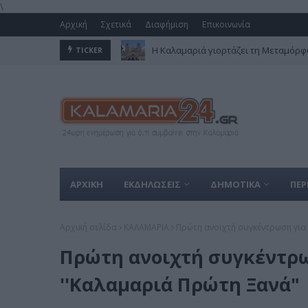
\
Αρχική
Σχετικά
Διαφήμιση
Επικοινωνία
Η Καλαμαριά γιορτάζει τη Μεταμόρφω
TICKER
ΑΡΧΙΚΗ
ΕΚΔΗΛΩΣΕΙΣ
ΔΗΜΟΤΙΚΑ
ΠΕΡ
Αρχική σελίδα
ΚΑΛΑΜΑΡΙΑ
Πρώτη ανοιχτή συγκέντρωση για
Πρώτη ανοιχτή συγκέντρω
''Καλαμαριά Πρώτη Ξανά"