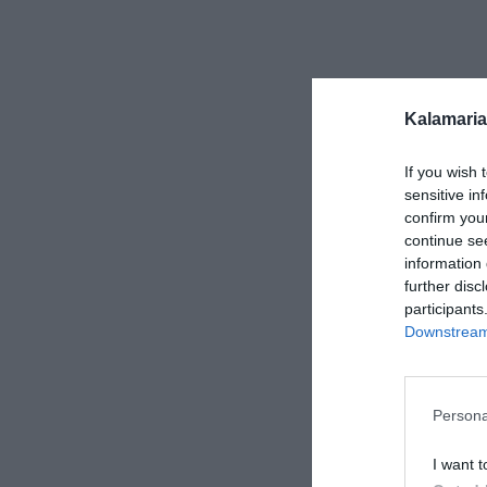
Kalamaria
If you wish 
sensitive in
confirm you
continue se
information 
further disc
participants
Downstream 
Persona
I want t