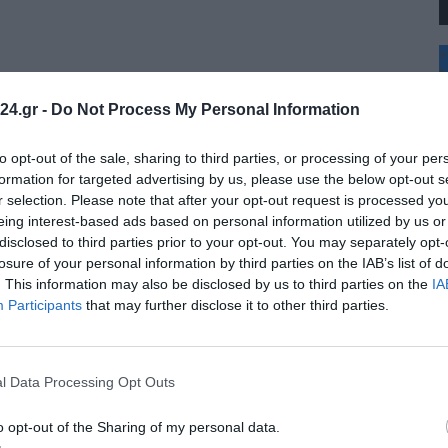
+
°
C
24.gr -
Do Not Process My Personal Information
+
+
Θ
to opt-out of the sale, sharing to third parties, or processing of your per
Π
formation for targeted advertising by us, please use the below opt-out s
Π
r selection. Please note that after your opt-out request is processed y
Σ
eing interest-based ads based on personal information utilized by us or
Κ
disclosed to third parties prior to your opt-out. You may separately opt-
Δ
Τ
losure of your personal information by third parties on the IAB’s list of
Τ
. This information may also be disclosed by us to third parties on the
IA
Π
Participants
that may further disclose it to other third parties.
l Data Processing Opt Outs
o opt-out of the Sharing of my personal data.