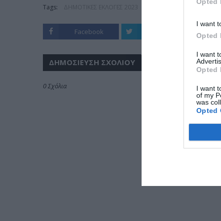
Opted 
Tags:
ΔΗΜΟΤΙΚΕΣ ΕΚΛΟΓΕΣ 2023
ΚΑΛΑΜΑΡΙΑ
I want t
Facebook
Twitter
Opted 
I want 
Advertis
ΔΗΜΟΣΊΕΥΣΗ ΣΧΟΛΊΟΥ
Opted 
0 Σχόλια
I want t
of my P
was col
Opted 