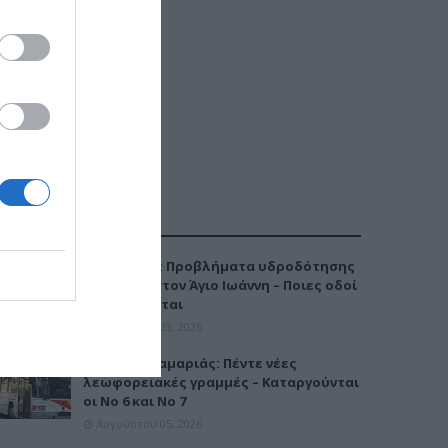
ΔΗΜΟΦΙΛΕΣΤΕΡΑ
Καλαμαριά: Προβλήματα υδροδότησης
την Τρίτη στον Άγιο Ιωάννη – Ποιες οδοί
επηρεάζονται
Αυγούστου 03, 2026
Μετρό Καλαμαριάς: Πέντε νέες
λεωφορειακές γραμμές – Καταργούνται
οι Νο 6 και Νο 7
Αυγούστου 05, 2026