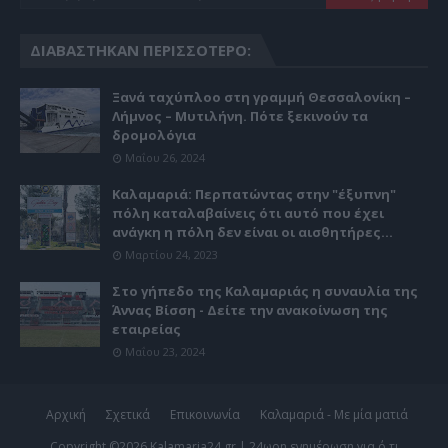
ΔΙΑΒΆΣΤΗΚΑΝ ΠΕΡΙΣΣΌΤΕΡΟ:
Ξανά ταχύπλοο στη γραμμή Θεσσαλονίκη –
Λήμνος – Μυτιλήνη. Πότε ξεκινούν τα
δρομολόγια
Μαΐου 26, 2024
Καλαμαριά: Περπατώντας στην "έξυπνη"
πόλη καταλαβαίνεις ότι αυτό που έχει
ανάγκη η πόλη δεν είναι οι αισθητήρες...
Μαρτίου 24, 2023
Στο γήπεδο της Καλαμαριάς η συναυλία της
Άννας Βίσση - Δείτε την ανακοίνωση της
εταιρείας
Μαΐου 23, 2024
Αρχική
Σχετικά
Επικοινωνία
Καλαμαριά - Με μία ματιά
Copyright ©
2026
Kalamaria24.gr | 24ωρη ενημέρωση για ό,τι