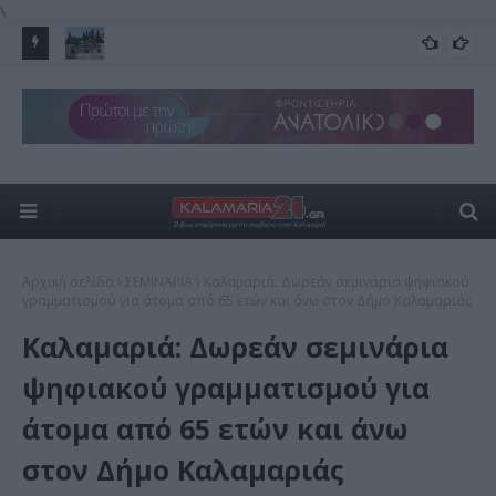
\
 Το
Το Μετρό μπαίνει στην Καλαμαριά – Ξεκίνησε το τελικό “trial
Άγι
FEATURED
run”
20 
Αρχική σελίδα
ΣΕΜΙΝΑΡΙΑ
Καλαμαριά: Δωρεάν σεμινάρια ψηφιακού
γραμματισμού για άτομα από 65 ετών και άνω στον Δήμο Καλαμαριάς
Καλαμαριά: Δωρεάν σεμινάρια
ψηφιακού γραμματισμού για
άτομα από 65 ετών και άνω
στον Δήμο Καλαμαριάς