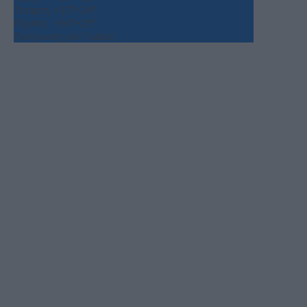
Τετάρτη
+
37°
+
24°
Πέμπτη
+
36°
+
25°
Πρόγνωση για 7 μέρες