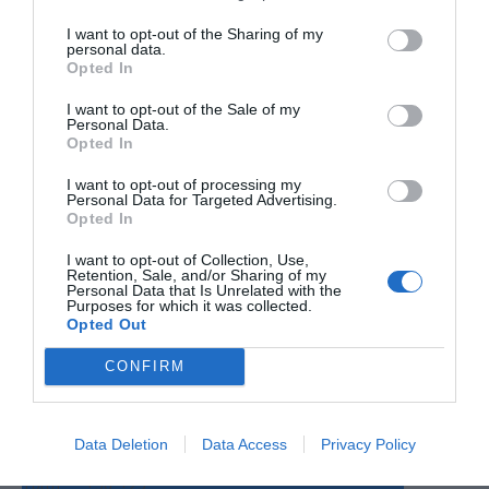
I want to opt-out of the Sharing of my
personal data.
Opted In
I want to opt-out of the Sale of my
Personal Data.
Opted In
I want to opt-out of processing my
Personal Data for Targeted Advertising.
Opted In
Ο ΚΑΙΡΟΣ
I want to opt-out of Collection, Use,
Retention, Sale, and/or Sharing of my
+
32
Personal Data that Is Unrelated with the
°
Purposes for which it was collected.
C
Opted Out
+
34°
+
26°
CONFIRM
Θεσσαλονίκη
Παρασκευή, 07
Σάββατο
+
40°
+
28°
Κυριακή
+
36°
+
27°
Data Deletion
Data Access
Privacy Policy
Δευτέρα
+
34°
+
26°
Τρίτη
+
36°
+
25°