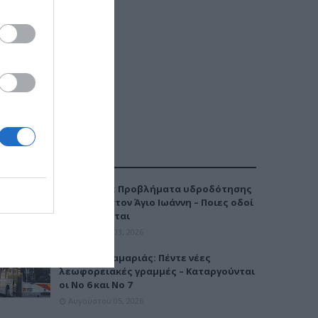
ΔΗΜΟΦΙΛΕΣΤΕΡΑ
Καλαμαριά: Προβλήματα υδροδότησης
την Τρίτη στον Άγιο Ιωάννη – Ποιες οδοί
επηρεάζονται
Αυγούστου 03, 2026
Μετρό Καλαμαριάς: Πέντε νέες
λεωφορειακές γραμμές – Καταργούνται
οι Νο 6 και Νο 7
Αυγούστου 05, 2026