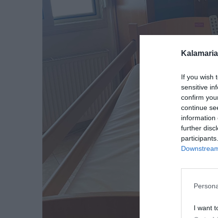
Kalamaria
If you wish 
sensitive in
confirm you
continue se
information 
further disc
participants
Downstream 
Persona
I want t