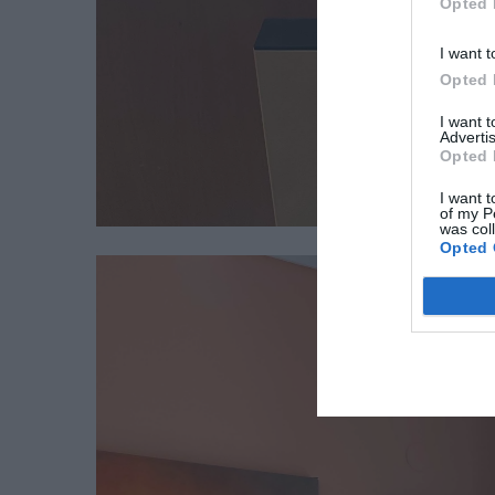
Opted 
I want t
Opted 
I want 
Advertis
Opted 
I want t
of my P
was col
Opted 