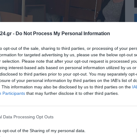
+
°
C
24.gr -
Do Not Process My Personal Information
+
+
Θ
to opt-out of the sale, sharing to third parties, or processing of your per
Σ
formation for targeted advertising by us, please use the below opt-out s
Κ
r selection. Please note that after your opt-out request is processed y
Δ
eing interest-based ads based on personal information utilized by us or
Τ
disclosed to third parties prior to your opt-out. You may separately opt-
Τ
Π
losure of your personal information by third parties on the IAB’s list of
Π
. This information may also be disclosed by us to third parties on the
IA
Π
Participants
that may further disclose it to other third parties.
l Data Processing Opt Outs
o opt-out of the Sharing of my personal data.