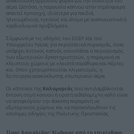
ανακοίνωση αρμόδιου φορέα για την ποιότητα του
αέρα. Ωστόσο, η παρουσία καπνού στην ατμόσφαιρα
απαιτεί προσοχή, ιδιαίτερα για παιδιά,
ηλικιωμένους, εγκύους και άτομα με αναπνευστικά ή
καρδιολογικά προβλήματα.
Σύμφωνα με τις οδηγίες του ΕΟΔΥ και του
Υπουργείου Υγείας για περιστατικά πυρκαγιάς, όταν
υπάρχει έντονος καπνός συνιστάται ο περιορισμός
των εξωτερικών δραστηριοτήτων, η παραμονή σε
κλειστούς χώρους με κλειστά παράθυρα και πόρτες
και, όπου χρησιμοποιείται κλιματισμός, η
λειτουργία ανακύκλωσης εσωτερικού αέρα.
Οι κάτοικοι της
Καλαμαριάς
που αντιλαμβάνονται
έντονη οσμή καπνού ή ορατή αιθαλομίχλη καλό είναι
να αποφεύγουν την άσκοπη παραμονή σε
εξωτερικούς χώρους και να παρακολουθούν τις
επίσημες οδηγίες της Πολιτικής Προστασίας.
Σίμος Δανιηλίδης: Κίνδυνος από το επικίνδυνο