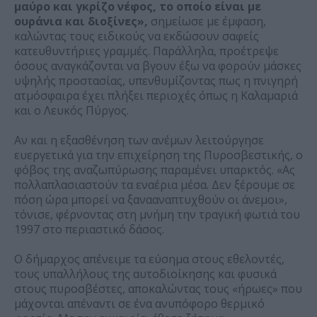
μαύρο και γκρίζο νέφος, το οποίο είναι με
ουράνια και διοξίνες»,
σημείωσε με έμφαση,
καλώντας τους ειδικούς να εκδώσουν σαφείς
κατευθυντήριες γραμμές. Παράλληλα, προέτρεψε
όσους αναγκάζονται να βγουν έξω να φορούν μάσκες
υψηλής προστασίας, υπενθυμίζοντας πως η πνιγηρή
ατμόσφαιρα έχει πλήξει περιοχές όπως η Καλαμαριά
και ο Λευκός Πύργος.
Αν και η εξασθένηση των ανέμων λειτούργησε
ευεργετικά για την επιχείρηση της Πυροσβεστικής, ο
φόβος της αναζωπύρωσης παραμένει υπαρκτός. «Ας
πολλαπλασιαστούν τα εναέρια μέσα. Δεν ξέρουμε σε
πόση ώρα μπορεί να ξανααναπτυχθούν οι άνεμοι»,
τόνισε, φέρνοντας στη μνήμη την τραγική φωτιά του
1997 στο περιαστικό δάσος.
Ο δήμαρχος απένειμε τα εύσημα στους εθελοντές,
τους υπαλλήλους της αυτοδιοίκησης και φυσικά
στους πυροσβέστες, αποκαλώντας τους «ήρωες» που
μάχονται απέναντι σε ένα ανυπόφορο θερμικό