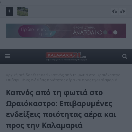
\
ς
Έναν χρόνο αποκλεισμένη η γέφυρα της Κνωσού – Το
Το 
FEATURED
«μπαλάκι» των αρμοδιοτήτων
run
Αρχική σελίδα
featured
Καπνός από τη φωτιά στο Ωραιόκαστρο:
Επιβαρυμένες ενδείξεις ποιότητας αέρα και προς την Καλαμαριά
Καπνός από τη φωτιά στο
Ωραιόκαστρο: Επιβαρυμένες
ενδείξεις ποιότητας αέρα και
προς την Καλαμαριά