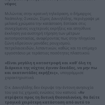
νέφος
Μιλώντας στην κρατική τηλεόραση, ο δήμαρχος
Νεάπολης-Συκεών, Σίμος Δανιηλίδης, περιέγραψε με
μελανά χρώματα την κατάσταση. Εστίασε στις
συνεχόμενες νυχτερινές εκρήξεις και απηύθυνε
έκκληση για αυστηρή τήρηση των μέτρων
αυτοπροστασίας, αναφέροντας πως στην πληγείσα
ζώνη εδρεύουν μονάδες ρουχισμού,
πετρελαιοειδών, λιπαντικών, καθώς και το επίμαχο
εργοστάσιο με τεράστιες ποσότητες πλαστικού.
«Είναι μεγάλη η καταστροφή και καθ’ όλη τη
διάρκεια της νύχτας έγιναν δεκάδες, να μην πω
και εκατοντάδες εκρήξεις»,
υπογράμμισε
χαρακτηριστικά.
Ο κ. Δανιηλίδης δεν έκρυψε την έντονη ανησυχία
του για τις χημικές ενώσεις του καπνού. «
Αν
στρίψετε προς τη δυτική Θεσσαλονίκη, θα δείτε
τραγικά χειρότερη κατάσταση από αυτό το