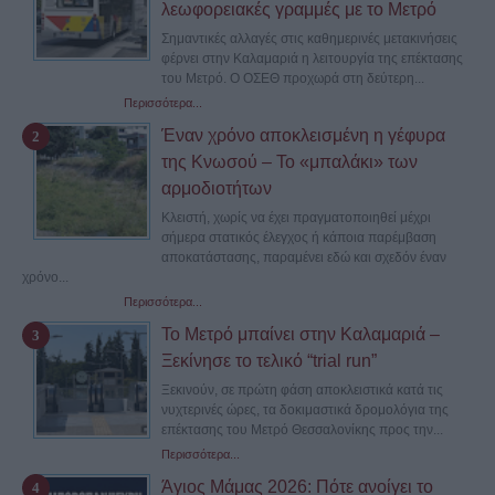
λεωφορειακές γραμμές με το Μετρό
Σημαντικές αλλαγές στις καθημερινές μετακινήσεις
φέρνει στην Καλαμαριά η λειτουργία της επέκτασης
του Μετρό. Ο ΟΣΕΘ προχωρά στη δεύτερη...
Περισσότερα...
Έναν χρόνο αποκλεισμένη η γέφυρα
της Κνωσού – Το «μπαλάκι» των
αρμοδιοτήτων
Κλειστή, χωρίς να έχει πραγματοποιηθεί μέχρι
σήμερα στατικός έλεγχος ή κάποια παρέμβαση
αποκατάστασης, παραμένει εδώ και σχεδόν έναν
χρόνο...
Περισσότερα...
Το Μετρό μπαίνει στην Καλαμαριά –
Ξεκίνησε το τελικό “trial run”
Ξεκινούν, σε πρώτη φάση αποκλειστικά κατά τις
νυχτερινές ώρες, τα δοκιμαστικά δρομολόγια της
επέκτασης του Μετρό Θεσσαλονίκης προς την...
Περισσότερα...
Άγιος Μάμας 2026: Πότε ανοίγει το