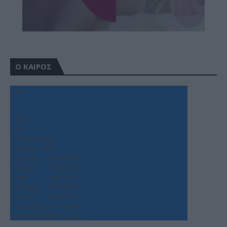
Ο ΚΑΙΡΟΣ
+
35
°
C
+
37°
+
25°
Θεσσαλονίκη
Σάββατο, 08
Κυριακή
+
36°
+
28°
Δευτέρα
+
35°
+
26°
Τρίτη
+
36°
+
25°
Τετάρτη
+
37°
+
26°
Πέμπτη
+
36°
+
25°
Παρασκευή
+
31°
+
25°
Πρόγνωση για 7 μέρες