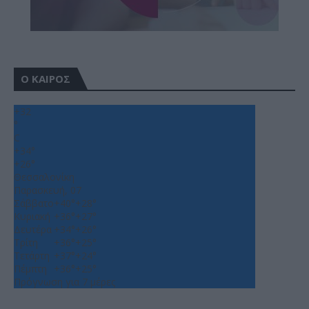
Ο ΚΑΙΡΟΣ
+
32
°
C
+
34°
+
26°
Θεσσαλονίκη
Παρασκευή, 07
Σάββατο
+
40°
+
28°
Κυριακή
+
36°
+
27°
Δευτέρα
+
34°
+
26°
Τρίτη
+
36°
+
25°
Τετάρτη
+
37°
+
24°
Πέμπτη
+
36°
+
25°
Πρόγνωση για 7 μέρες