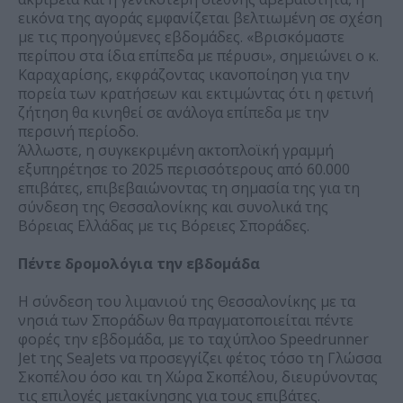
εικόνα της αγοράς εμφανίζεται βελτιωμένη σε σχέση
με τις προηγούμενες εβδομάδες. «Βρισκόμαστε
περίπου στα ίδια επίπεδα με πέρυσι», σημειώνει ο κ.
Καραχαρίσης, εκφράζοντας ικανοποίηση για την
πορεία των κρατήσεων και εκτιμώντας ότι η φετινή
ζήτηση θα κινηθεί σε ανάλογα επίπεδα με την
περσινή περίοδο.
Άλλωστε, η συγκεκριμένη ακτοπλοϊκή γραμμή
εξυπηρέτησε το 2025 περισσότερους από 60.000
επιβάτες, επιβεβαιώνοντας τη σημασία της για τη
σύνδεση της Θεσσαλονίκης και συνολικά της
Βόρειας Ελλάδας με τις Βόρειες Σποράδες.
Πέντε δρομολόγια την εβδομάδα
Η σύνδεση του λιμανιού της Θεσσαλονίκης με τα
νησιά των Σποράδων θα πραγματοποιείται πέντε
φορές την εβδομάδα, με το ταχύπλοο Speedrunner
Jet της SeaJets να προσεγγίζει φέτος τόσο τη Γλώσσα
Σκοπέλου όσο και τη Χώρα Σκοπέλου, διευρύνοντας
τις επιλογές μετακίνησης για τους επιβάτες.