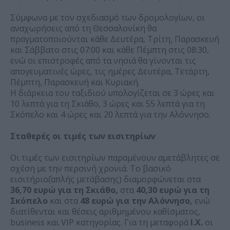
Σύμφωνα με τον σχεδιασμό των δρομολογίων, οι
αναχωρήσεις από τη Θεσσαλονίκη θα
πραγματοποιούνται κάθε Δευτέρα, Τρίτη, Παρασκευή
και Σάββατο στις 07:00 και κάθε Πέμπτη στις 08:30,
ενώ οι επιστροφές από τα νησιά θα γίνονται τις
απογευματινές ώρες, τις ημέρες Δευτέρα, Τετάρτη,
Πέμπτη, Παρασκευή και Κυριακή.
Η διάρκεια του ταξιδιού υπολογίζεται σε 3 ώρες και
10 λεπτά για τη Σκιάθο, 3 ώρες και 55 λεπτά για τη
Σκόπελο και 4 ώρες και 20 λεπτά για την Αλόννησο.
Σταθερές οι τιμές των εισιτηρίων
Οι τιμές των εισιτηρίων παραμένουν αμετάβλητες σε
σχέση με την περσινή χρονιά. Το βασικό
εισιτήριο΄(απλής μετάβασης) διαμορφώνεται στα
36,70 ευρώ για τη Σκιάθο,
στα
40,30 ευρώ για τη
Σκόπελο
και στα
48 ευρώ για την Αλόννησο,
ενώ
διατίθενται και θέσεις αριθμημένου καθίσματος,
business και VIP κατηγορίας. Για τη μεταφορά
Ι.Χ.
οι