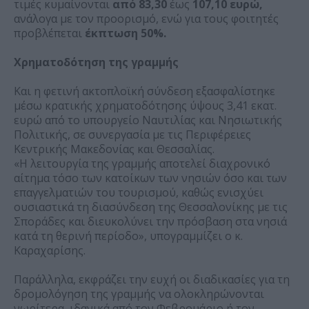
τιμές κυμαίνονται
από 83,30
έως
107,10 ευρώ,
ανάλογα με τον προορισμό, ενώ για τους φοιτητές
προβλέπεται
έκπτωση 50%.
Χρηματοδότηση της γραμμής
Και η φετινή ακτοπλοϊκή σύνδεση εξασφαλίστηκε
μέσω κρατικής χρηματοδότησης ύψους 3,41 εκατ.
ευρώ από το υπουργείο Ναυτιλίας και Νησιωτικής
Πολιτικής, σε συνεργασία με τις Περιφέρειες
Κεντρικής Μακεδονίας και Θεσσαλίας.
«Η λειτουργία της γραμμής αποτελεί διαχρονικό
αίτημα τόσο των κατοίκων των νησιών όσο και των
επαγγελματιών του τουρισμού, καθώς ενισχύει
ουσιαστικά τη διασύνδεση της Θεσσαλονίκης με τις
Σποράδες και διευκολύνει την πρόσβαση στα νησιά
κατά τη θερινή περίοδο», υπογραμμίζει ο κ.
Καραχαρίσης.
Παράλληλα, εκφράζει την ευχή οι διαδικασίες για τη
δρομολόγηση της γραμμής να ολοκληρώνονται
νωρίτερα, ιδανικά από τον Φεβρουάριο ή τον