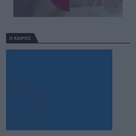
Ο ΚΑΙΡΟΣ
+
36
°
C
+
37°
+
25°
Θεσσαλονίκη
Σάββατο, 08
Κυριακή
+
38°
+
28°
Δευτέρα
+
34°
+
25°
Τρίτη
+
36°
+
26°
Τετάρτη
+
38°
+
26°
Πέμπτη
+
34°
+
26°
Παρασκευή
+
31°
+
24°
Πρόγνωση για 7 μέρες