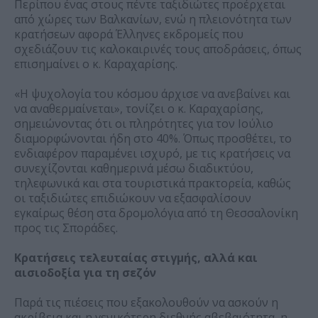
Περίπου ένας στους πέντε ταξιδιώτες προέρχεται
από χώρες των Βαλκανίων, ενώ η πλειονότητα των
κρατήσεων αφορά Έλληνες εκδρομείς που
σχεδιάζουν τις καλοκαιρινές τους αποδράσεις, όπως
επισημαίνει ο κ. Καραχαρίσης.
«Η ψυχολογία του κόσμου άρχισε να ανεβαίνει και
να αναθερμαίνεται», τονίζει ο κ. Καραχαρίσης,
σημειώνοντας ότι οι πληρότητες για τον Ιούλιο
διαμορφώνονται ήδη στο 40%. Όπως προσθέτει, το
ενδιαφέρον παραμένει ισχυρό, με τις κρατήσεις να
συνεχίζονται καθημερινά μέσω διαδικτύου,
τηλεφωνικά και στα τουριστικά πρακτορεία, καθώς
οι ταξιδιώτες επιδιώκουν να εξασφαλίσουν
εγκαίρως θέση στα δρομολόγια από τη Θεσσαλονίκη
προς τις Σποράδες.
Κρατήσεις τελευταίας στιγμής, αλλά και
αισιοδοξία για τη σεζόν
Παρά τις πιέσεις που εξακολουθούν να ασκούν η
ακρίβεια και η γενικότερη διεθνής αβεβαιότητα, η