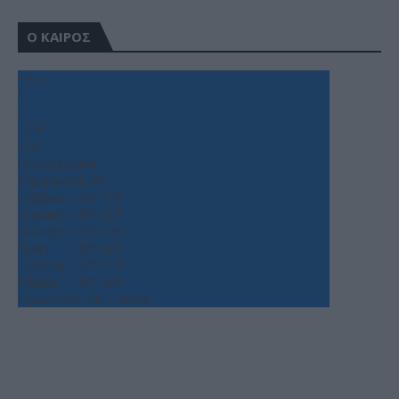
Ο ΚΑΙΡΟΣ
+
33
°
C
+
34°
+
26°
Θεσσαλονίκη
Παρασκευή, 07
Σάββατο
+
40°
+
28°
Κυριακή
+
36°
+
27°
Δευτέρα
+
35°
+
26°
Τρίτη
+
36°
+
25°
Τετάρτη
+
37°
+
24°
Πέμπτη
+
36°
+
25°
Πρόγνωση για 7 μέρες