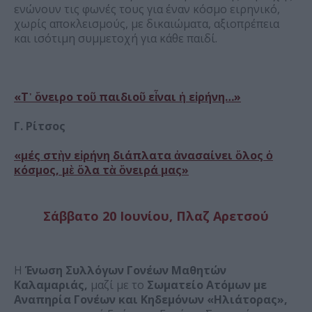
ενώνουν τις φωνές τους για έναν κόσμο ειρηνικό,
χωρίς αποκλεισμούς, με δικαιώματα, αξιοπρέπεια
και ισότιμη συμμετοχή για κάθε παιδί.
«Τ᾿ ὄνειρο τοῦ παιδιοῦ εἶναι ἡ εἰρήνη…»
Γ. Ρίτσος
«μές στὴν εἰρήνη διάπλατα ἀνασαίνει ὅλος ὁ
κόσμος, μὲ ὅλα τὰ ὄνειρά μας»
Σάββατο 20 Ιουνίου, Πλαζ Αρετσού
Η
Ένωση Συλλόγων Γονέων Μαθητών
Καλαμαριάς,
μαζί με το
Σωματείο Ατόμων με
Αναπηρία Γονέων και Κηδεμόνων «Ηλιάτορας»,