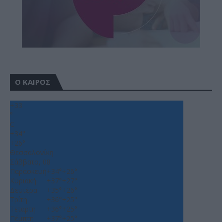
Ο ΚΑΙΡΟΣ
+
33
°
C
+
34°
+
26°
Θεσσαλονίκη
Σάββατο, 08
Παρασκευή
+
34°
+
26°
Κυριακή
+
37°
+
27°
Δευτέρα
+
35°
+
26°
Τρίτη
+
36°
+
25°
Τετάρτη
+
36°
+
25°
Πέμπτη
+
37°
+
25°