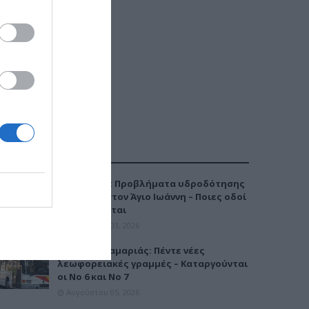
ΔΗΜΟΦΙΛΕΣΤΕΡΑ
Καλαμαριά: Προβλήματα υδροδότησης
την Τρίτη στον Άγιο Ιωάννη – Ποιες οδοί
επηρεάζονται
Αυγούστου 03, 2026
Μετρό Καλαμαριάς: Πέντε νέες
λεωφορειακές γραμμές – Καταργούνται
οι Νο 6 και Νο 7
Αυγούστου 05, 2026