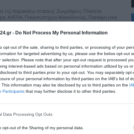
εί τις παρακάτω στάσεις: Ζωγράφου, Πλατεία
+
άρα, ΑΧΕΠΑ, Πανεπιστήμιο Μακεδονίας, Παπάφη (νέα
°
. Μπότσαρη και 25ης Μαρτίου.
C
ομολόγια οι λεωφορειακές γραμμές:
24.gr -
Do Not Process My Personal Information
+
+
Θ
to opt-out of the sale, sharing to third parties, or processing of your per
Π
formation for targeted advertising by us, please use the below opt-out s
Π
r selection. Please note that after your opt-out request is processed y
Σ
eing interest-based ads based on personal information utilized by us or
Κ
disclosed to third parties prior to your opt-out. You may separately opt-
τη σύμφωνη γνώμη των εργαζομένων, προχωρά σε
Δ
Τ
losure of your personal information by third parties on the IAB’s list of
ητων σταθμαρχών για όλο το χρονικό διάστημα που
Τ
. This information may also be disclosed by us to third parties on the
IA
Π
Participants
that may further disclose it to other third parties.
ριμένη φάση αποτελεί κρίσιμο στάδιο για την
προς την
Καλαμαριά
και τη συνολική αναβάθμιση
l Data Processing Opt Outs
o opt-out of the Sharing of my personal data.