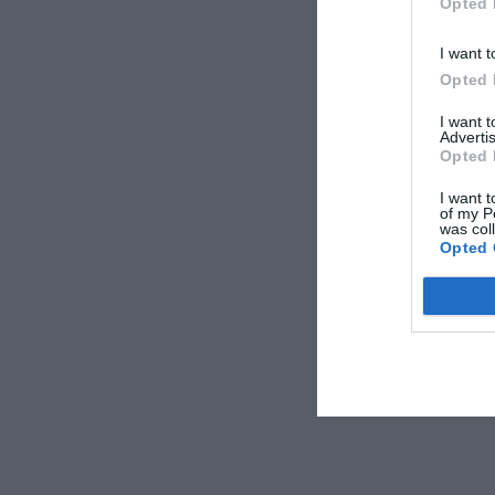
Opted 
I want t
Opted 
I want 
Advertis
Opted 
I want t
of my P
was col
Opted 