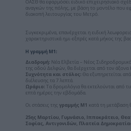
ΟΑΣΘ θα εφαρμόσει ειδικό επιχειρησιακό σχέ
αναγκών της πόλης, με βάση το μοντέλο που 
διακοπή λειτουργίας του Μετρό.
Συγκεκριμένα, επανέρχεται η ειδική λεωφορεια
χαρακτηριστικά ημι-εξπρές κατά μήκος της βα
Η γραμμή Μ1:
Διαδρομή:
Νέα Ελβετία – Νέος Σιδηροδρομικός
της οδού Δελφών, θα διέρχεται από τον άξονα
Συχνότητα και στόλος:
Θα εξυπηρετείται από
διέλευσης τα 7 λεπτά.
Ωράριο:
Τα δρομολόγια θα εκτελούνται από τις
επτά ημέρες την εβδομάδα.
Οι στάσεις της
γραμμής Μ1
κατά τη μετάβαση θ
25ης Μαρτίου, Γυμνάσιο, Ιπποκράτειο, Θεα
Σοφίας, Αντιγονιδών, Πλατεία Δημοκρατία