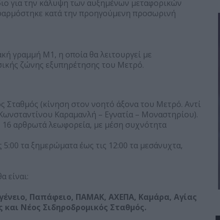
διο για την κάλυψη των αυξημένων μεταφορικών
εφαρμόστηκε κατά την προηγούμενη προσωρινή
κή γραμμή Μ1, η οποία θα λειτουργεί με
σικής ζώνης εξυπηρέτησης του Μετρό.
 Σταθμός (κίνηση στον νοητό άξονα του Μετρό. Αντί
 Κωνσταντίνου Καραμανλή – Εγνατία – Μοναστηρίου).
 16 αρθρωτά λεωφορεία, με μέση συχνότητα
 5:00 τα ξημερώματα έως τις 12:00 τα μεσάνυχτα,
α είναι:
γένειο, Παπάφειο, ΠΑΜΑΚ, ΑΧΕΠΑ, Καμάρα, Αγίας
ς και Νέος Σιδηροδρομικός Σταθμός.