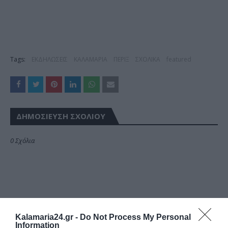
Tags:
ΕΚΔΗΛΩΣΕΙΣ
ΚΑΛΑΜΑΡΙΑ
ΠΕΡΙΞ
ΣΧΟΛΙΚΑ
featured
ΔΗΜΟΣΊΕΥΣΗ ΣΧΟΛΊΟΥ
0 Σχόλια
Kalamaria24.gr -
Do Not Process My Personal
Information