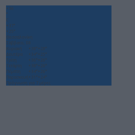
+
36
°
C
+
37°
+
25°
Θεσσαλονίκη
Σάββατο, 08
Κυριακή
+
38°
+
28°
Δευτέρα
+
34°
+
25°
Τρίτη
+
36°
+
26°
Τετάρτη
+
38°
+
26°
Πέμπτη
+
34°
+
26°
Παρασκευή
+
31°
+
24°
Πρόγνωση για 7 μέρες