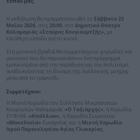
τόπου μας.
Η εκδήλωση θα πραγματοποιηθεί το
Σάββατο 23
Μαΐου 2026,
στις
20:00,
στο
Δημοτικό Θέατρο
Καλαμαριάς «Σταύρος Κουγιουμτζής»,
με
ελεύθερη είσοδο για το κοινό.
Στη μουσική βραδιά θα συμμετάσχουν χορωδίες και
μουσικοί που θα παρουσιάσουν ένα πρόγραμμα
εμπνευσμένο από την παράδοση και τον πολιτισμό,
αναδεικνύοντας τη δύναμη της συλλογικής μνήμης
μέσα από το τραγούδι.
Συμμετέχουν:
Η Μικτή Χορωδία του Συλλόγου Μικρασιατών
Κουριωτών Καλαμαριάς
«Ο Ταξιάρχης»
, η Χορωδία
ΣΥ.ΦΙ.ΘΕ.
«Απόλλων»,
η Χορωδία Σωματείου
«Μακεδονία»
Ευκαρπίας και η
Μικτή Χορωδία
Ιερού Παρεκκλησίου Αγίας Γλυκερίας.