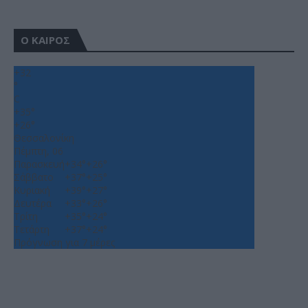
Ο ΚΑΙΡΟΣ
+
32
°
C
+
35°
+
26°
Θεσσαλονίκη
Πέμπτη, 06
Παρασκευή
+
34°
+
26°
Σάββατο
+
37°
+
25°
Κυριακή
+
39°
+
27°
Δευτέρα
+
33°
+
26°
Τρίτη
+
35°
+
24°
Τετάρτη
+
37°
+
24°
Πρόγνωση για 7 μέρες