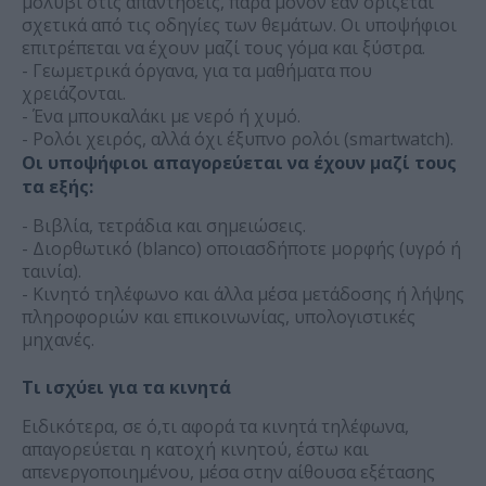
μολύβι στις απαντήσεις, παρά μόνον εάν ορίζεται
σχετικά από τις οδηγίες των θεμάτων. Οι υποψήφιοι
επιτρέπεται να έχουν μαζί τους γόμα και ξύστρα.
- Γεωμετρικά όργανα, για τα μαθήματα που
χρειάζονται.
- Ένα μπουκαλάκι με νερό ή χυμό.
- Ρολόι χειρός, αλλά όχι έξυπνο ρολόι (smartwatch).
Οι υποψήφιοι απαγορεύεται να έχουν μαζί τους
τα εξής:
- Βιβλία, τετράδια και σημειώσεις.
- Διορθωτικό (blanco) οποιασδήποτε μορφής (υγρό ή
ταινία).
- Κινητό τηλέφωνο και άλλα μέσα μετάδοσης ή λήψης
πληροφοριών και επικοινωνίας, υπολογιστικές
μηχανές.
Τι ισχύει για τα κινητά
Ειδικότερα, σε ό,τι αφορά τα κινητά τηλέφωνα,
απαγορεύεται η κατοχή κινητού, έστω και
απενεργοποιημένου, μέσα στην αίθουσα εξέτασης