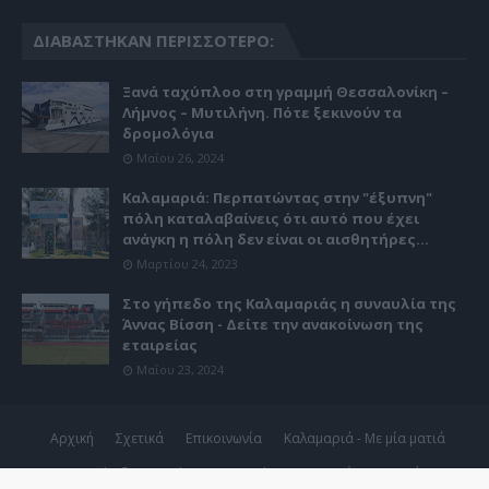
ΔΙΑΒΆΣΤΗΚΑΝ ΠΕΡΙΣΣΌΤΕΡΟ:
Ξανά ταχύπλοο στη γραμμή Θεσσαλονίκη –
Λήμνος – Μυτιλήνη. Πότε ξεκινούν τα
δρομολόγια
Μαΐου 26, 2024
Καλαμαριά: Περπατώντας στην "έξυπνη"
πόλη καταλαβαίνεις ότι αυτό που έχει
ανάγκη η πόλη δεν είναι οι αισθητήρες...
Μαρτίου 24, 2023
Στο γήπεδο της Καλαμαριάς η συναυλία της
Άννας Βίσση - Δείτε την ανακοίνωση της
εταιρείας
Μαΐου 23, 2024
Αρχική
Σχετικά
Επικοινωνία
Καλαμαριά - Με μία ματιά
Copyright ©
2026
Kalamaria24.gr | 24ωρη ενημέρωση για ό,τι