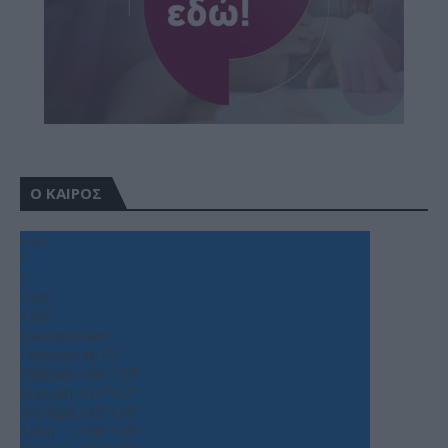
Ο ΚΑΙΡΟΣ
+
33
°
C
+
34°
+
26°
Θεσσαλονίκη
Παρασκευή, 07
Σάββατο
+
36°
+
23°
Κυριακή
+
37°
+
27°
Δευτέρα
+
35°
+
26°
Τρίτη
+
36°
+
25°