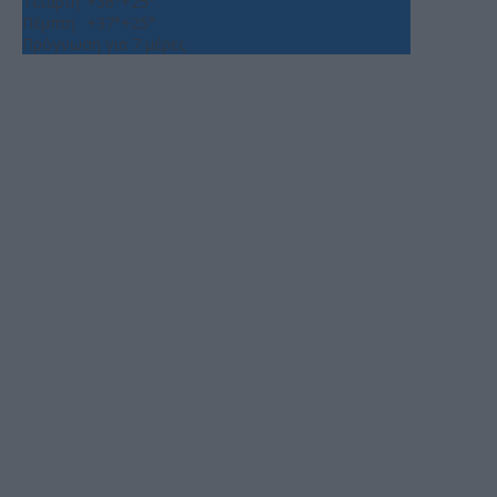
Τετάρτη
+
36°
+
25°
Πέμπτη
+
37°
+
25°
Πρόγνωση για 7 μέρες