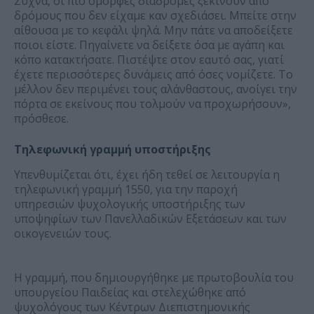
Συχνά, οι πιο όμορφες διαδρομές ξεκινούν από
δρόμους που δεν είχαμε καν σχεδιάσει. Μπείτε στην
αίθουσα με το κεφάλι ψηλά. Μην πάτε να αποδείξετε
ποιοι είστε. Πηγαίνετε να δείξετε όσα με αγάπη και
κόπο κατακτήσατε. Πιστέψτε στον εαυτό σας, γιατί
έχετε περισσότερες δυνάμεις από όσες νομίζετε. Το
μέλλον δεν περιμένει τους αλάνθαστους, ανοίγει την
πόρτα σε εκείνους που τολμούν να προχωρήσουν»,
πρόσθεσε.
Τηλεφωνική γραμμή υποστήριξης
Υπενθυμίζεται ότι, έχει ήδη τεθεί σε λειτουργία η
τηλεφωνική γραμμή 1550, για την παροχή
υπηρεσιών ψυχολογικής υποστήριξης των
υποψηφίων των Πανελλαδικών Εξετάσεων και των
οικογενειών τους.
Η γραμμή, που δημιουργήθηκε με πρωτοβουλία του
υπουργείου Παιδείας και στελεχώθηκε από
ψυχολόγους των Κέντρων Διεπιστημονικής