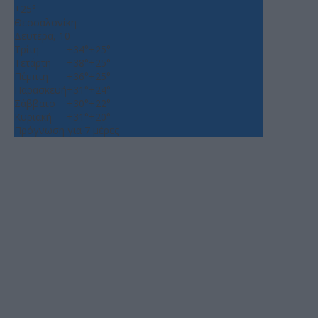
+
25°
Θεσσαλονίκη
Δευτέρα, 10
Τρίτη
+
34°
+
25°
Τετάρτη
+
38°
+
25°
Πέμπτη
+
36°
+
25°
Παρασκευή
+
31°
+
24°
Σάββατο
+
30°
+
22°
Κυριακή
+
31°
+
20°
Πρόγνωση για 7 μέρες