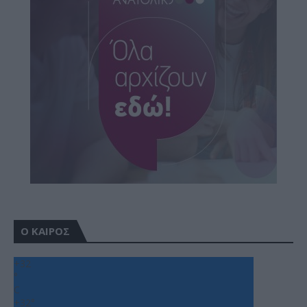
Ο ΚΑΙΡΟΣ
+
32
°
C
+
32°