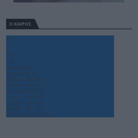
Ο ΚΑΙΡΟΣ
+
31
°
C
+
34°
+
27°
Θεσσαλονίκη
Παρασκευή, 07
Σάββατο
+
37°
+
28°
Κυριακή
+
36°
+
27°
Δευτέρα
+
34°
+
26°
Τρίτη
+
36°
+
26°
Τετάρτη
+
37°
+
25°
Πέμπτη
+
37°
+
25°
Πρόγνωση για 7 μέρες