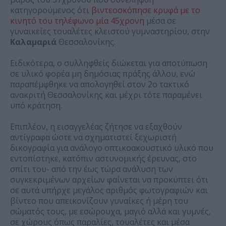
κατηγορούμενος ότι
βιντεοσκόπησε κρυφά με το
κινητό του τηλέφωνο μία 45χρονη
μέσα σε
γυναικείες τουαλέτες κλειστού γυμναστηρίου, στην
Καλαμαριά
Θεσσαλονίκης.
Ειδικότερα, ο συλληφθείς διώκεται για αποτύπωση
σε υλικό φορέα μη δημόσιας πράξης άλλου, ενώ
παραπέμφθηκε να απολογηθεί στον 2ο τακτικό
ανακριτή Θεσσαλονίκης και μέχρι τότε παραμένει
υπό κράτηση.
Επιπλέον, η εισαγγελέας ζήτησε να εξαχθούν
αντίγραφα ώστε να σχηματιστεί ξεχωριστή
δικογραφία για ανάλογο οπτικοακουστικό υλικό που
εντοπίστηκε, κατόπιν αστυνομικής έρευνας, στο
σπίτι του- από την έως τώρα ανάλυση των
συγκεκριμένων αρχείων φαίνεται να προκύπτει ότι
σε αυτά υπήρχε μεγάλος αριθμός φωτογραφιών και
βίντεο που απεικονίζουν γυναίκες ή μέρη του
σώματός τους, με εσώρουχα, μαγιό αλλά και γυμνές,
σε χώρους όπως παραλίες, τουαλέτες και μέσα