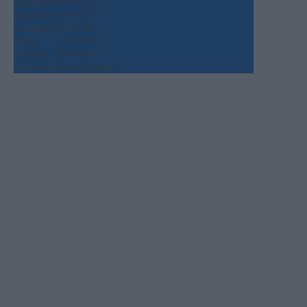
Σάββατο
+
39°
+
27°
Κυριακή
+
37°
+
27°
Δευτέρα
+
34°
+
26°
Τρίτη
+
35°
+
25°
Τετάρτη
+
36°
+
24°
Πρόγνωση για 7 μέρες