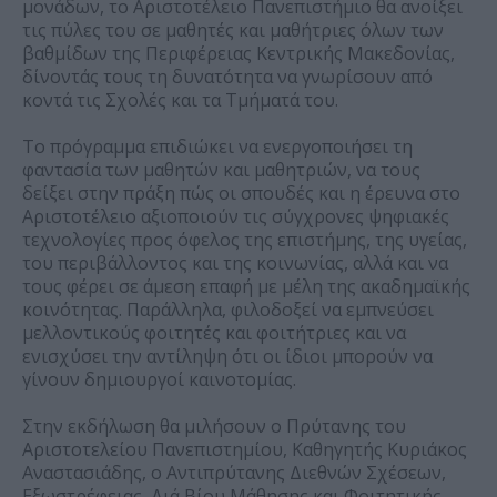
μονάδων, το Αριστοτέλειο Πανεπιστήμιο θα ανοίξει
τις πύλες του σε μαθητές και μαθήτριες όλων των
βαθμίδων της Περιφέρειας Κεντρικής Μακεδονίας,
δίνοντάς τους τη δυνατότητα να γνωρίσουν από
κοντά τις Σχολές και τα Τμήματά του.
Το πρόγραμμα επιδιώκει να ενεργοποιήσει τη
φαντασία των μαθητών και μαθητριών, να τους
δείξει στην πράξη πώς οι σπουδές και η έρευνα στο
Αριστοτέλειο αξιοποιούν τις σύγχρονες ψηφιακές
τεχνολογίες προς όφελος της επιστήμης, της υγείας,
του περιβάλλοντος και της κοινωνίας, αλλά και να
τους φέρει σε άμεση επαφή με μέλη της ακαδημαϊκής
κοινότητας. Παράλληλα, φιλοδοξεί να εμπνεύσει
μελλοντικούς φοιτητές και φοιτήτριες και να
ενισχύσει την αντίληψη ότι οι ίδιοι μπορούν να
γίνουν δημιουργοί καινοτομίας.
Στην εκδήλωση θα μιλήσουν ο Πρύτανης του
Αριστοτελείου Πανεπιστημίου, Καθηγητής Κυριάκος
Αναστασιάδης, ο Αντιπρύτανης Διεθνών Σχέσεων,
Εξωστρέφειας, Διά Βίου Μάθησης και Φοιτητικής