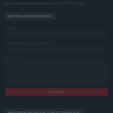
EMAIL: kalamaria24.gr@gmail.com TΗΛ: 697 36 236 97
ΦΌΡΜΑ ΕΠΙΚΟΙΝΩΝΊΑΣ
Όνομα
Ηλεκτρονικό ταχυδρομείο
*
Μήνυμα
*
ΑΝΑΖΉΤΗΣΗ ΑΥΤΟΎ ΤΟΥ ΙΣΤΟΛΟΓΊΟΥ