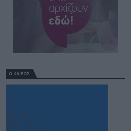
Ο ΚΑΙΡΟΣ
+
33
°
C
+
35°
+
25°
Θεσσαλονίκη
Παρασκευή, 07
Πέμπτη
+
35°
+
25°