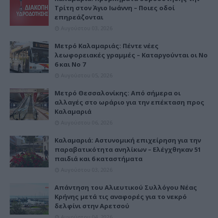
Τρίτη στον Άγιο Ιωάννη – Ποιες οδοί
επηρεάζονται
Αυγούστου 03, 2026
Μετρό Καλαμαριάς: Πέντε νέες
λεωφορειακές γραμμές – Καταργούνται οι Νο
6 και Νο 7
Αυγούστου 05, 2026
Μετρό Θεσσαλονίκης: Από σήμερα οι
αλλαγές στο ωράριο για την επέκταση προς
Καλαμαριά
Αυγούστου 06, 2026
Καλαμαριά: Αστυνομική επιχείρηση για την
παραβατικότητα ανηλίκων – Ελέγχθηκαν 51
παιδιά και 6 καταστήματα
Αυγούστου 03, 2026
Απάντηση του Αλιευτικού Συλλόγου Νέας
Κρήνης μετά τις αναφορές για το νεκρό
δελφίνι στην Αρετσού
Αυγούστου 04, 2026