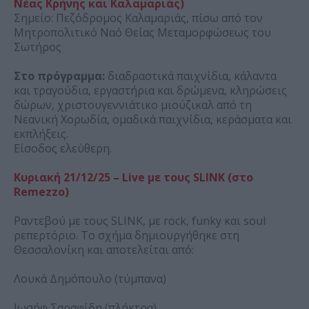
Νέας Κρήνης και Καλαμαριάς)
Σημείο: Πεζόδρομος Καλαμαριάς, πίσω από τον
Μητροπολιτικό Ναό Θείας Μεταμορφώσεως του
Σωτήρος
Στο πρόγραμμα:
διαδραστικά παιχνίδια, κάλαντα
και τραγούδια, εργαστήρια και δρώμενα, κληρώσεις
δώρων, χριστουγεννιάτικο μιούζικαλ από τη
Νεανική Χορωδία, ομαδικά παιχνίδια, κεράσματα και
εκπλήξεις.
Είσοδος ελεύθερη.
Κυριακή 21/12/25 – Live με τους SLINK (στο
Remezzo)
Ραντεβού με τους SLINK, με rock, funky και soul
ρεπερτόριο. Το σχήμα δημιουργήθηκε στη
Θεσσαλονίκη και αποτελείται από:
Λουκά Δημόπουλο (τύμπανα)
Ιωσήφ Σαραφίδη (πλήκτρα)