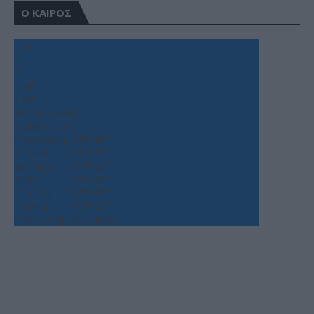
Ο ΚΑΙΡΟΣ
+
33
°
C
+
34°
+
26°
Θεσσαλονίκη
Σάββατο, 08
Παρασκευή
+
34°
+
26°
Κυριακή
+
37°
+
27°
Δευτέρα
+
35°
+
26°
Τρίτη
+
36°
+
25°
Τετάρτη
+
36°
+
25°
Πέμπτη
+
37°
+
25°
Πρόγνωση για 7 μέρες