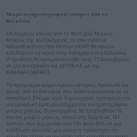
Μικρές κινηματογραφικές ιστορίες από τα
Βαλκάνια
Επιλεγμένες ταινίες από το Φεστιβάλ Μικρού
Μήκους της Αλεξάνδρειας, το International
Alexandria Short Film Festival (IASFF) θα κάνουν
ταξιδέψουν το κοινό στην Καλαμαριά στα Βαλκάνια.
Η προβολή θα πραγματοποιηθεί στις 17 Δεκεμβρίου,
σε μια συνεργασία της ΔΕΤΕΚ Α.Ε. με την
ΚΙΝΗΜΑΤΟΔΡΑΣΙΣ.
Το πρόγραμμα συγκεντρώνει ιστορίες, πρόσωπα και
φωνές από τα Βαλκάνια, που διασταυρώνονται με το
παγκόσμιο βλέμμα νέων δημιουργών, προσφέροντας
μια μοναδική εμπειρία σύγχρονου κινηματογράφου
μικρού μήκους. Συγκεκριμένα, θα προβληθούν 10
ταινίες μικρού μήκους, συνολικής διάρκειας 161
λεπτών, που ξεχώρισαν στο 11ο φεστιβάλ, σε μια
εκδήλωση αποτελεί μια ανοιχτή πρόσκληση στο
κοινό της πόλης να γνωρίσει νέες κινηματογραφικές