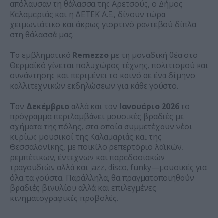
απόλαυσαν τη θάλασσα της Αρετσούς, ο Δήμος
Καλαμαριάς και η ΔΕΤΕΚ Α.Ε., δίνουν τώρα
χειμωνιάτικο και άκρως γιορτινό ραντεβού δίπλα
στη θάλασσά μας.
Το εμβληματικό
Remezzo
με τη μοναδική θέα στο
Θερμαϊκό γίνεται πολυχώρος τέχνης, πολιτισμού και
συνάντησης και περιμένει το κοινό σε ένα δίμηνο
καλλιτεχνικών εκδηλώσεων για κάθε γούστο.
Τον
Δεκέμβριο
αλλά και τον
Ιανουάριο 2026
το
πρόγραμμα περιλαμβάνει μουσικές βραδιές με
σχήματα της πόλης, στα οποία συμμετέχουν νέοι
κυρίως μουσικοί της Καλαμαριάς και της
Θεσσαλονίκης, με ποικίλο ρεπερτόριο λαϊκών,
ρεμπέτικων, έντεχνων και παραδοσιακών
τραγουδιών αλλά και jazz, disco, funky—μουσικές για
όλα τα γούστα. Παράλληλα, θα πραγματοποιηθούν
βραδιές βινυλίου αλλά και επιλεγμένες
κινηματογραφικές προβολές.