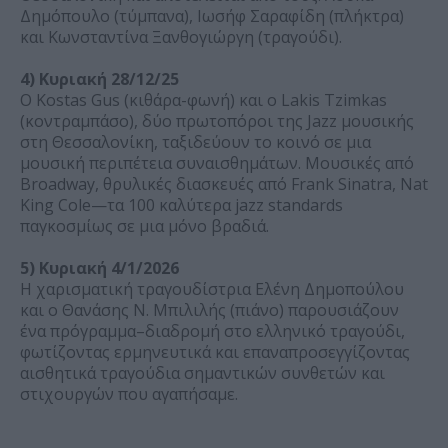
Δημόπουλο (τύμπανα), Ιωσήφ Σαραφίδη (πλήκτρα)
και Κωνσταντίνα Ξανθογιώργη (τραγούδι).
4) Κυριακή 28/12/25
Ο Kostas Gus (κιθάρα-φωνή) και ο Lakis Tzimkas
(κοντραμπάσο), δύο πρωτοπόροι της Jazz μουσικής
στη Θεσσαλονίκη, ταξιδεύουν το κοινό σε μια
μουσική περιπέτεια συναισθημάτων. Μουσικές από
Broadway, θρυλικές διασκευές από Frank Sinatra, Nat
King Cole—τα 100 καλύτερα jazz standards
παγκοσμίως σε μια μόνο βραδιά.
5) Κυριακή 4/1/2026
Η χαρισματική τραγουδίστρια Ελένη Δημοπούλου
και ο Θανάσης Ν. Μπιλιλής (πιάνο) παρουσιάζουν
ένα πρόγραμμα–διαδρομή στο ελληνικό τραγούδι,
φωτίζοντας ερμηνευτικά και επαναπροσεγγίζοντας
αισθητικά τραγούδια σημαντικών συνθετών και
στιχουργών που αγαπήσαμε.