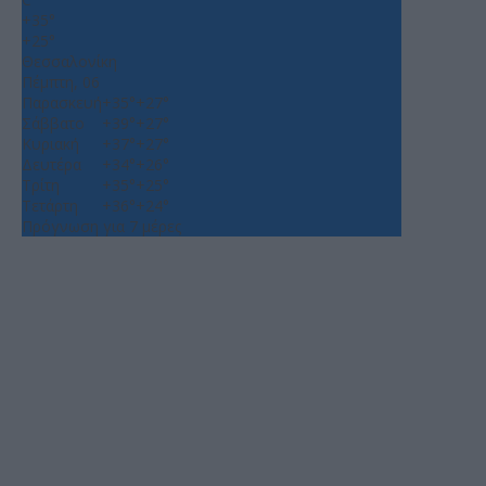
+
35°
+
25°
Θεσσαλονίκη
Πέμπτη, 06
Παρασκευή
+
35°
+
27°
Σάββατο
+
39°
+
27°
Κυριακή
+
37°
+
27°
Δευτέρα
+
34°
+
26°
Τρίτη
+
35°
+
25°
Τετάρτη
+
36°
+
24°
Πρόγνωση για 7 μέρες