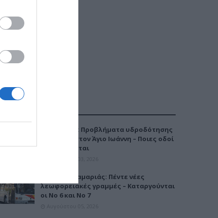
ΔΗΜΟΦΙΛΕΣΤΕΡΑ
Καλαμαριά: Προβλήματα υδροδότησης
την Τρίτη στον Άγιο Ιωάννη – Ποιες οδοί
επηρεάζονται
Αυγούστου 03, 2026
Μετρό Καλαμαριάς: Πέντε νέες
λεωφορειακές γραμμές – Καταργούνται
οι Νο 6 και Νο 7
Αυγούστου 05, 2026