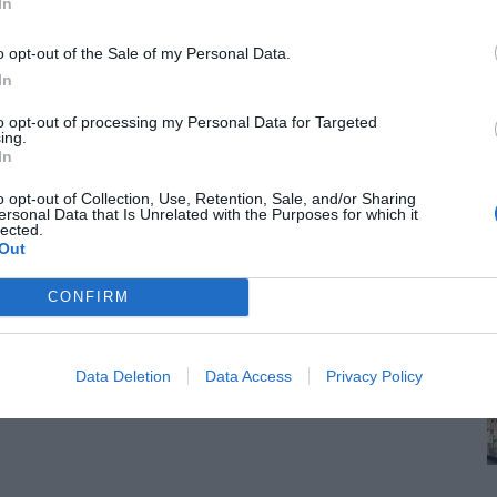
In
o opt-out of the Sale of my Personal Data.
ραμμα «Τουρισμός για Όλους» - Ποιοι κάνουν σήμερα
In
to opt-out of processing my Personal Data for Targeted
ρα 12:00 το μεσημέρι, ξεκίνησαν οι αιτήσεις συμμετοχής στο νέο
ing.
In
o opt-out of Collection, Use, Retention, Sale, and/or Sharing
ersonal Data that Is Unrelated with the Purposes for which it
lected.
Out
CONFIRM
Data Deletion
Data Access
Privacy Policy