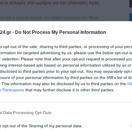
 οι αλλαγές στο ωράριο για την επέκταση προς
+
σε ισχύ οι έκτακτες αλλαγές στο ωράριο λειτουργίας του Μετρό
°
C
24.gr -
Do Not Process My Personal Information
+
+
όρφωση του Σωτήρος – Σήμερα η λιτάνευση της ιεράς
Θ
to opt-out of the sale, sharing to third parties, or processing of your per
Π
formation for targeted advertising by us, please use the below opt-out s
Π
Αυγούστου, τη μεγάλη δεσποτική εορτή της Μεταμορφώσεως του
r selection. Please note that after your opt-out request is processed y
Σ
eing interest-based ads based on personal information utilized by us or
Κ
disclosed to third parties prior to your opt-out. You may separately opt-
Δ
τού –Μεγάλη Γιορτή 6 Αυγούστου
Τ
losure of your personal information by third parties on the IAB’s list of
Τ
. This information may also be disclosed by us to third parties on the
IA
Χριστιανοσύνης. Γιορτάζεται κάθε χρόνο στις 6 Αυγούστου, ημέρα των
Π
Participants
that may further disclose it to other third parties.
l Data Processing Opt Outs
μο φωτογραφικό αρχείο του Γιάννη Κυριακίδη
λαμαριάς μεταφέρθηκε το ιστορικό φωτογραφικό αρχείο του Γιάννη
o opt-out of the Sharing of my personal data.