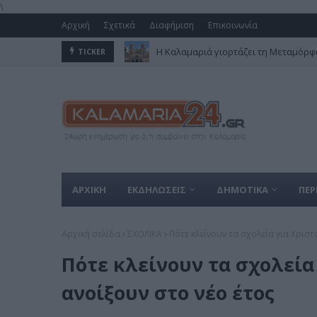
\
Αρχική
Σχετικά
Διαφήμιση
Επικοινωνία
Η Καλαμαριά γιορτάζει τη Μεταμόρφω
TICKER
ΑΡΧΙΚΗ
ΕΚΔΗΛΩΣΕΙΣ
ΔΗΜΟΤΙΚΑ
ΠΕΡ
Αρχική σελίδα
ΣΧΟΛΙΚΑ
Πότε κλείνουν τα σχολεία για Χριστ
Πότε κλείνουν τα σχολεία
ανοίξουν στο νέο έτος