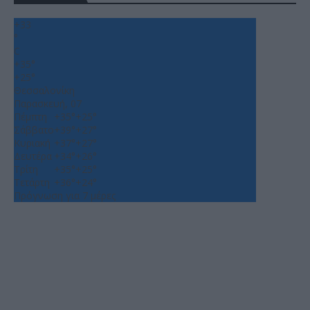
+
33
°
C
+
35°
+
25°
Θεσσαλονίκη
Παρασκευή, 07
Πέμπτη
+
35°
+
25°
Σάββατο
+
39°
+
27°
Κυριακή
+
37°
+
27°
Δευτέρα
+
34°
+
26°
Τρίτη
+
35°
+
25°
Τετάρτη
+
36°
+
24°
Πρόγνωση για 7 μέρες