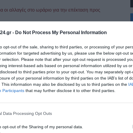
 οι αλλαγές στο ωράριο για την επέκταση προς
+
°
σε ισχύ οι έκτακτες αλλαγές στο ωράριο λειτουργίας του Μετρό
C
24.gr -
Do Not Process My Personal Information
+
+
Θ
to opt-out of the sale, sharing to third parties, or processing of your per
όρφωση του Σωτήρος – Σήμερα η λιτάνευση της ιεράς
Π
formation for targeted advertising by us, please use the below opt-out s
Σ
r selection. Please note that after your opt-out request is processed y
Κ
Αυγούστου, τη μεγάλη δεσποτική εορτή της Μεταμορφώσεως του
eing interest-based ads based on personal information utilized by us or
Δ
disclosed to third parties prior to your opt-out. You may separately opt-
Τ
Τ
losure of your personal information by third parties on the IAB’s list of
Π
. This information may also be disclosed by us to third parties on the
IA
τού –Μεγάλη Γιορτή 6 Αυγούστου
Π
Participants
that may further disclose it to other third parties.
Χριστιανοσύνης. Γιορτάζεται κάθε χρόνο στις 6 Αυγούστου, ημέρα των
l Data Processing Opt Outs
μο φωτογραφικό αρχείο του Γιάννη Κυριακίδη
o opt-out of the Sharing of my personal data.
λαμαριάς μεταφέρθηκε το ιστορικό φωτογραφικό αρχείο του Γιάννη