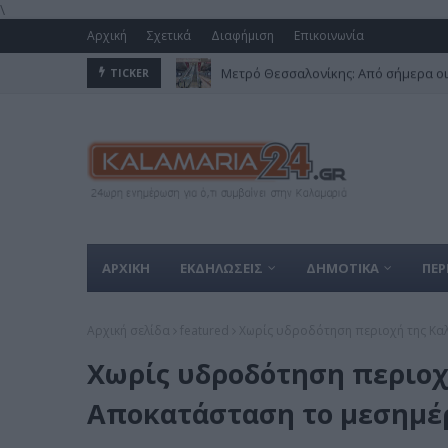
\
Αρχική
Σχετικά
Διαφήμιση
Επικοινωνία
Μετρό Θεσσαλονίκης: Από σήμερα οι
TICKER
ΑΡΧΙΚΗ
ΕΚΔΗΛΩΣΕΙΣ
ΔΗΜΟΤΙΚΑ
ΠΕΡ
Αρχική σελίδα
featured
Χωρίς υδροδότηση περιοχή της Κα
Χωρίς υδροδότηση περιοχ
Αποκατάσταση το μεσημέ