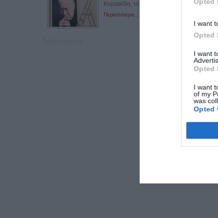
Opted 
Κυριακίδη, το οποίο δώρισε η...
Περισσότερα...
I want t
Opted 
Τελευταία νέα
I want 
Advertis
Opted 
I want t
of my P
was col
Opted 