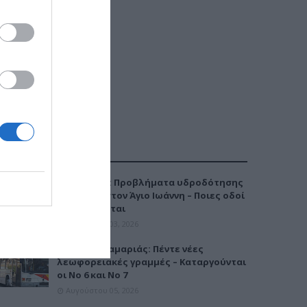
ΔΗΜΟΦΙΛΕΣΤΕΡΑ
Καλαμαριά: Προβλήματα υδροδότησης
την Τρίτη στον Άγιο Ιωάννη – Ποιες οδοί
επηρεάζονται
Αυγούστου 03, 2026
Μετρό Καλαμαριάς: Πέντε νέες
λεωφορειακές γραμμές – Καταργούνται
οι Νο 6 και Νο 7
Αυγούστου 05, 2026