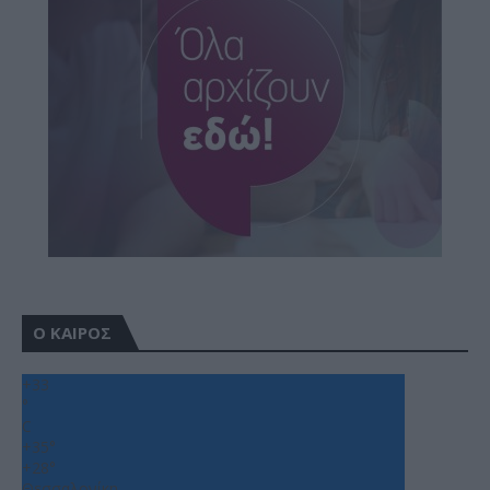
Ο ΚΑΙΡΟΣ
+
33
°
C
+
35°
+
28°
Θεσσαλονίκη