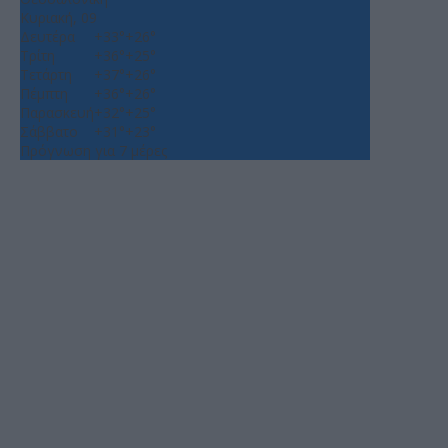
Κυριακή, 09
Δευτέρα
+
33°
+
26°
Τρίτη
+
36°
+
25°
Τετάρτη
+
37°
+
26°
Πέμπτη
+
36°
+
26°
Παρασκευή
+
32°
+
25°
Σάββατο
+
31°
+
23°
Πρόγνωση για 7 μέρες