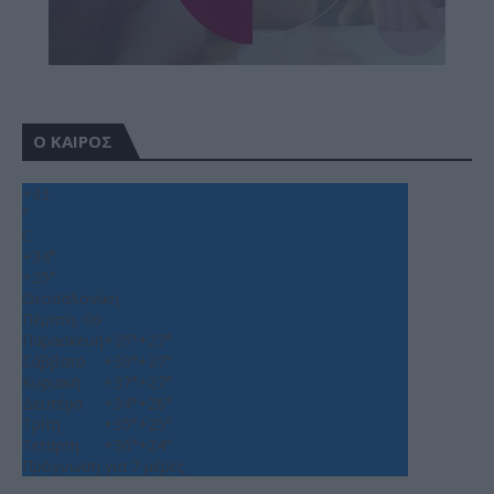
Ο ΚΑΙΡΟΣ
+
33
°
C
+
34°
+
25°
Θεσσαλονίκη
Πέμπτη, 06
Παρασκευή
+
35°
+
27°
Σάββατο
+
39°
+
27°
Κυριακή
+
37°
+
27°
Δευτέρα
+
34°
+
26°
Τρίτη
+
35°
+
25°
Τετάρτη
+
36°
+
24°
Πρόγνωση για 7 μέρες