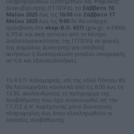
Πληροφοριακών Συστημάτων και Ψηφιακής
Διακυβέρνησης (ΓΓΠΣΨΔ), το
Σάββατο 10
Μαΐου 2025
έως τις
10:00
και
Σάββατο 17
Μαΐου 2025
έως τις
9:00
δε θα υπάρχει
πρόσβαση στο
ekep-B.O. ΚΕΠ
(gov.gr, e-ΕΦΚΑ,
Δ.ΥΠ.Α. και web services από το Κέντρο
Διαλειτουργικότητας της ΓΓΠΣΨΔ σε φορείς
της Δημόσιας Διοίκησης) για υποβολή
αιτήσεων ή διεκπεραίωση γνησίου υπογραφής
σε Υ/Δ και εξουσιοδοτήσεις.
Το Κ.Ε.Π. Καλαμαριάς, επί της οδού Πόντου 85,
θα λειτουργήσει κανονικά από τις 8.00 έως τη
13.30, ακολουθώντας το πρόγραμμα της
Αναβάθμισης που έχει ανακοινωθεί απ’ την
Γ.Γ.Π.Σ.Δ.Ψ. παρέχοντας μόνο διοικητικές
πληροφορίες έως ότου ολοκληρωθούν οι
εργασίες αναβάθμισης.