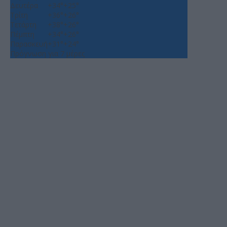
Δευτέρα
+
34°
+
25°
Τρίτη
+
36°
+
26°
Τετάρτη
+
38°
+
26°
Πέμπτη
+
34°
+
26°
Παρασκευή
+
31°
+
24°
Πρόγνωση για 7 μέρες