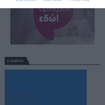
Ο ΚΑΙΡΟΣ
+
36
°
C
+
37°
+
25°
Θεσσαλονίκη
Σάββατο, 08
Κυριακή
+
38°
+
28°