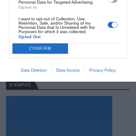
Personal Data for Targeted Advertising.
Opted In
I want to opt-out of Collection, Use,
Retention, Sale, and/or Sharing of my
Personal Data that Is Unrelated with the
Purposes for which it was collected.
Opted Out
CONFIRM
Data Deletion
Data Access
Privacy Policy
Ο ΚΑΙΡΟΣ
+
36
°
C
+
37°
+
25°
Θεσσαλονίκη
Σάββατο, 08