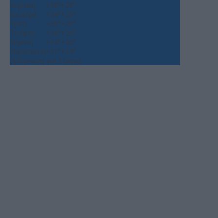
Κυριακή
+
38°
+
28°
Δευτέρα
+
34°
+
25°
Τρίτη
+
36°
+
26°
Τετάρτη
+
38°
+
26°
Πέμπτη
+
34°
+
26°
Παρασκευή
+
31°
+
24°
Πρόγνωση για 7 μέρες