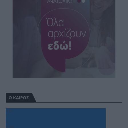
Ο ΚΑΙΡΟΣ
+
32
°
C
+
35°