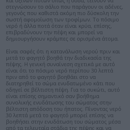
και όξινων ποτών όπως η σόδα, τείνουν να
στεγνώσουν το σάλιο που παράγουν οι αδένες,
γεγονός που καθιστά ακόμη πιο δύσκολη την
σωστή αφομοίωση των τροφίμων. Το πόσιμο
νερό ή άλλα ποτά όταν είναι κρύα, επίσης,
επιβραδύνουν την πέψη και μπορεί να
δημιουργήσουν κράμπες σε ορισμένα άτομα.
Είναι σαφές ότι η κατανάλωση νερού πριν και
μετά το φαγητό βοηθά την διαδικασία της
πέψης. Η γενική συναίνεση σχετικά με αυτό
είναι ότι το πόσιμο νερό περίπου 30 λεπτά
πριν από το φαγητό βοηθάει στο να
διατηρηθεί το σώμα ενυδατωμένο κάτι που
οδηγεί σε βέλτιστη πέψη. Για το συκώτι, αυτό
είναι επίσης σημαντικό σαν βοήθημα
συνολικής ενυδάτωσης του σώματος στην
βέλτιστη απόδοση του ήπατος. Πίνοντας νερό
30 λεπτά μετά το φαγητό μπορεί επίσης να
βοηθήσει στην ενυδάτωση του σώματος μέσα
από τα τελευταία στάδια της πέψης και να