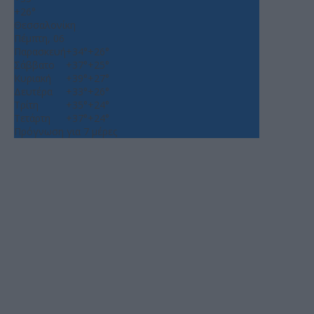
+
26°
Θεσσαλονίκη
Πέμπτη, 06
Παρασκευή
+
34°
+
26°
Σάββατο
+
37°
+
25°
Κυριακή
+
39°
+
27°
Δευτέρα
+
33°
+
26°
Τρίτη
+
35°
+
24°
Τετάρτη
+
37°
+
24°
Πρόγνωση για 7 μέρες