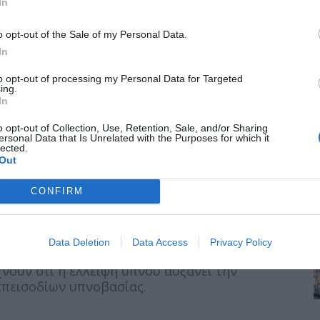
In
μική. Έρευνες υποδεικνύουν ότι ένας
o opt-out of the Sale of my Personal Data.
περιβαλλοντικών παραγόντων μπορεί να
In
εν είναι πάντα ξεκάθαρη.
to opt-out of processing my Personal Data for Targeted
ing.
ουσίες όπως το αλκοόλ και ορισμένα φάρμακα,
In
a, Sonata), οι βενζοδιαζεπίνες, τα
αντιψυχωσικά (quetiapine, lurasidone,
o opt-out of Collection, Use, Retention, Sale, and/or Sharing
ersonal Data that Is Unrelated with the Purposes for which it
lected.
Out
ς παράγοντες που προκαλούν υπνοβασία στους
CONFIRM
μειώσει την πιθανότητά της.
Data Deletion
Data Access
Privacy Policy
ανόνιστος ύπνος και η κόπωση μπορούν επίσης
νουν ότι η έλλειψη ύπνου αυξάνει την
επεισοδίων υπνοβασίας.