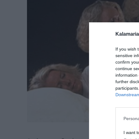
Kalamaria
If you wish 
sensitive in
confirm you
continue se
information 
further disc
participants
Downstream 
Persona
I want t