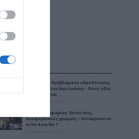
ΔΗΜΟΦΙΛΕΣΤΕΡΑ
Καλαμαριά: Προβλήματα υδροδότησης
την Τρίτη στον Άγιο Ιωάννη – Ποιες οδοί
επηρεάζονται
Αυγούστου 03, 2026
Μετρό Καλαμαριάς: Πέντε νέες
λεωφορειακές γραμμές – Καταργούνται
οι Νο 6 και Νο 7
Αυγούστου 05, 2026