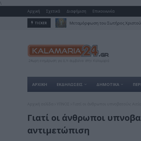
\
Αρχική
Σχετικά
Διαφήμιση
Επικοινωνία
Μεταμόρφωση του Σωτήρος Χριστού 
TICKER
ΑΡΧΙΚΗ
ΕΚΔΗΛΩΣΕΙΣ
ΔΗΜΟΤΙΚΑ
ΠΕΡ
Αρχική σελίδα
ΥΠΝΟΣ
Γιατί οι άνθρωποι υπνοβατούν; Αιτίε
Γιατί οι άνθρωποι υπνοβατ
αντιμετώπιση