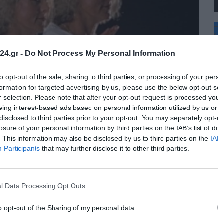
+
°
C
24.gr -
Do Not Process My Personal Information
+
+
Θ
to opt-out of the sale, sharing to third parties, or processing of your per
Π
formation for targeted advertising by us, please use the below opt-out s
Π
r selection. Please note that after your opt-out request is processed y
Σ
eing interest-based ads based on personal information utilized by us or
Κ
disclosed to third parties prior to your opt-out. You may separately opt-
Δ
Τ
losure of your personal information by third parties on the IAB’s list of
Τ
. This information may also be disclosed by us to third parties on the
IA
Π
Participants
that may further disclose it to other third parties.
l Data Processing Opt Outs
o opt-out of the Sharing of my personal data.