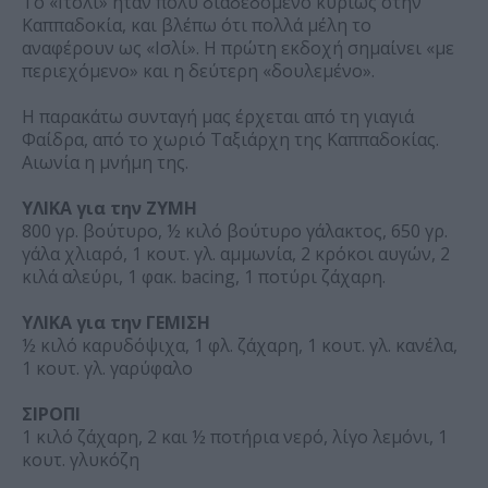
Το «Ιτσλί» ήταν πολύ διαδεδομένο κυρίως στην
Καππαδοκία, και βλέπω ότι πολλά μέλη το
αναφέρουν ως «Ισλί». Η πρώτη εκδοχή σημαίνει «με
περιεχόμενο» και η δεύτερη «δουλεμένο».
Η παρακάτω συνταγή μας έρχεται από τη γιαγιά
Φαίδρα, από το χωριό Ταξιάρχη της Καππαδοκίας.
Αιωνία η μνήμη της.
ΥΛΙΚΑ για την ΖΥΜΗ
800 γρ. βούτυρο, ½ κιλό βούτυρο γάλακτος, 650 γρ.
γάλα χλιαρό, 1 κουτ. γλ. αμμωνία, 2 κρόκοι αυγών, 2
κιλά αλεύρι, 1 φακ. bacing, 1 ποτύρι ζάχαρη.
ΥΛΙΚΑ για την ΓΕΜΙΣΗ
½ κιλό καρυδόψιχα, 1 φλ. ζάχαρη, 1 κουτ. γλ. κανέλα,
1 κουτ. γλ. γαρύφαλο
ΣΙΡΟΠΙ
1 κιλό ζάχαρη, 2 και ½ ποτήρια νερό, λίγο λεμόνι, 1
κουτ. γλυκόζη