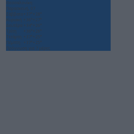
Θεσσαλονίκη
Παρασκευή, 07
Σάββατο
+
37°
+
28°
Κυριακή
+
36°
+
27°
Δευτέρα
+
34°
+
26°
Τρίτη
+
36°
+
26°
Τετάρτη
+
37°
+
25°
Πέμπτη
+
37°
+
25°
Πρόγνωση για 7 μέρες