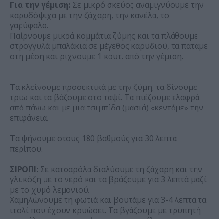
Για την γέμιση:
Σε μικρό σκεύος αναμιγνύουμε την
καρυδόψιχα με την ζάχαρη, την κανέλα, το
γαρύφαλο.
Παίρνουμε μικρά κομμάτια ζύμης και τα πλάθουμε
στρογγυλά μπαλάκια σε μέγεθος καρυδιού, τα πατάμε
στη μέση και ρίχνουμε 1 κουτ. από την γέμιση.
Τα κλείνουμε προσεκτικά με την ζύμη, τα δίνουμε
τριω και τα βάζουμε στο ταψί. Τα πιέζουμε ελαφρά
από πάνω και με μια τσιμπίδα (μασιά) «κεντάμε» την
επιφάνεια.
Τα ψήνουμε στους 180 βαθμούς για 30 λεπτά
περίπου.
ΣΙΡΟΠΙ:
Σε κατσαρόλα διαλύουμε τη ζάχαρη και την
γλυκόζη με το νερό και τα βράζουμε για 3 λεπτά μαζί
με το χυμό λεμονιού.
Χαμηλώνουμε τη φωτιά και βουτάμε για 3-4 λεπτά τα
ιτσλί που έχουν κρυώσει. Τα βγάζουμε με τρυπητή