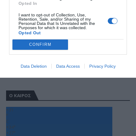
Opted In
I want to opt-out of Collection, Use,
Retention, Sale, and/or Sharing of my
Personal Data that Is Unrelated with the
Purposes for which it was collected.
Opted Out
CONFIRM
Data Deletion
Data Access
Privacy Policy
Ο ΚΑΙΡΟΣ
+
31
°
C
+
34°
+
27°