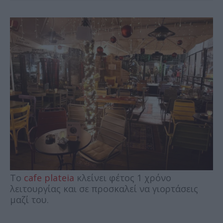
Tο
cafe plateia
κλείνει φέτος 1 χρόνο
λειτουργίας και σε προσκαλεί να γιορτάσεις
μαζί του.