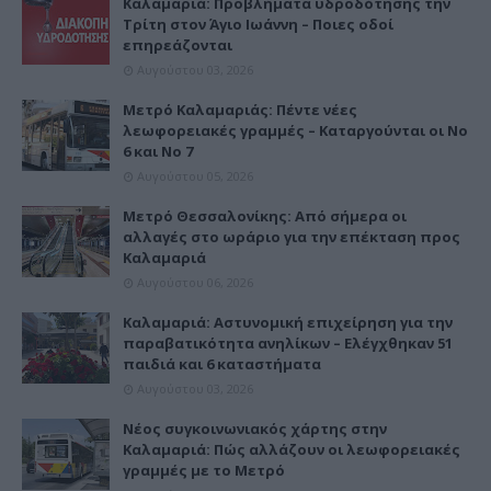
Καλαμαριά: Προβλήματα υδροδότησης την
Τρίτη στον Άγιο Ιωάννη – Ποιες οδοί
επηρεάζονται
Αυγούστου 03, 2026
Μετρό Καλαμαριάς: Πέντε νέες
λεωφορειακές γραμμές – Καταργούνται οι Νο
6 και Νο 7
Αυγούστου 05, 2026
Μετρό Θεσσαλονίκης: Από σήμερα οι
αλλαγές στο ωράριο για την επέκταση προς
Καλαμαριά
Αυγούστου 06, 2026
Καλαμαριά: Αστυνομική επιχείρηση για την
παραβατικότητα ανηλίκων – Ελέγχθηκαν 51
παιδιά και 6 καταστήματα
Αυγούστου 03, 2026
Νέος συγκοινωνιακός χάρτης στην
Καλαμαριά: Πώς αλλάζουν οι λεωφορειακές
γραμμές με το Μετρό