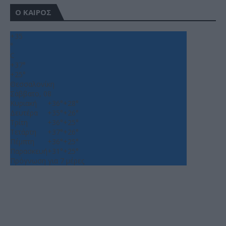
Ο ΚΑΙΡΟΣ
+
35
°
C
+
37°
+
25°
Θεσσαλονίκη
Σάββατο, 08
Κυριακή
+
36°
+
28°
Δευτέρα
+
35°
+
26°
Τρίτη
+
36°
+
25°
Τετάρτη
+
37°
+
26°
Πέμπτη
+
36°
+
25°
Παρασκευή
+
31°
+
25°
Πρόγνωση για 7 μέρες