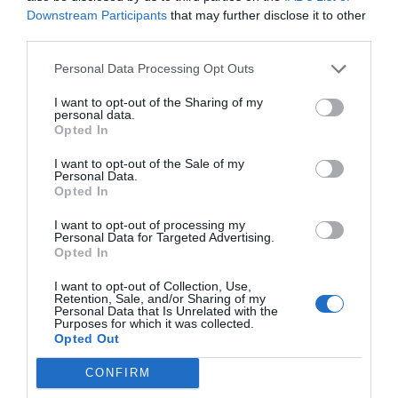
Downstream Participants
that may further disclose it to other
+
35°
+
28°
third parties.
Θεσσαλονίκη
Κυριακή, 09
Personal Data Processing Opt Outs
Δευτέρα
+
33°
+
26°
Τρίτη
+
36°
+
25°
I want to opt-out of the Sharing of my
personal data.
Τετάρτη
+
37°
+
26°
Opted In
Πέμπτη
+
36°
+
26°
Παρασκευή
+
32°
+
25°
I want to opt-out of the Sale of my
Σάββατο
+
31°
+
23°
Personal Data.
Πρόγνωση για 7 μέρες
Opted In
I want to opt-out of processing my
Personal Data for Targeted Advertising.
Opted In
I want to opt-out of Collection, Use,
Retention, Sale, and/or Sharing of my
Personal Data that Is Unrelated with the
Purposes for which it was collected.
Opted Out
CONFIRM