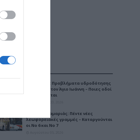
ΔΗΜΟΦΙΛΕΣΤΕΡΑ
Καλαμαριά: Προβλήματα υδροδότησης
την Τρίτη στον Άγιο Ιωάννη – Ποιες οδοί
επηρεάζονται
Αυγούστου 03, 2026
Μετρό Καλαμαριάς: Πέντε νέες
λεωφορειακές γραμμές – Καταργούνται
οι Νο 6 και Νο 7
Αυγούστου 05, 2026