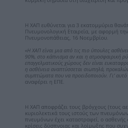
κομβική σημασία στη διαχείριση και πρό
Η ΧΑΠ ευθύνεται για 3 εκατομμύρια θανά
Πνευμονολογική Εταιρεία, με αφορμή τη
Πνευμονοπάθειας, 16 Νοεμβρίου.
«Η ΧΑΠ είναι μια από τις πιο ύπουλες ασθέν
90%, στο κάπνισμα αν και η ατμοσφαιρική ρύ
επαγγελματικούς χώρους δεν είναι ευκαταφρ
η ασθένεια αναπτύσσεται σιωπηλά, προκαλώντ
συμπτώματα που να προειδοποιούν. Γι’ αυτό 
αναφέρει η ΕΠΕ.
Η ΧΑΠ αποφράζει τους βρόγχους (τους α
κυριολεκτικά τους ιστούς των πνευμόνων
πνευμόνων έχει καταστραφεί, ο ασθενής 
κρίσεις δύσπνοιας και λοίμωξης που συχ