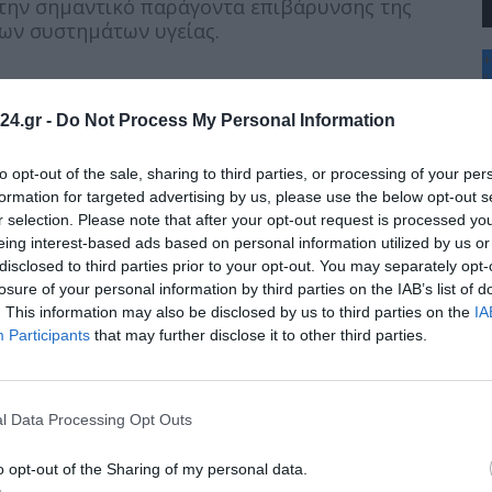
 την σημαντικό παράγοντα επιβάρυνσης της
των συστημάτων υγείας.
+
°
C
24.gr -
Do Not Process My Personal Information
+
+
 η χρονική συγκυρία είναι ιδιαίτερη φέτος,
Θ
ν ότι πάσχουν, αλλά και για όσους πάσχουν και
to opt-out of the sale, sharing to third parties, or processing of your per
Σ
τους περίπου 1.000.000 Έλληνες που βρίσκονται
formation for targeted advertising by us, please use the below opt-out s
Κ
r selection. Please note that after your opt-out request is processed y
 νόσο. Βρισκόμαστε μπροστά στον κίνδυνο
Δ
eing interest-based ads based on personal information utilized by us or
ών ιών με τον κορονοϊό και τη γρίπη να είναι
Τ
disclosed to third parties prior to your opt-out. You may separately opt-
Τ
Π
losure of your personal information by third parties on the IAB’s list of
Π
. This information may also be disclosed by us to third parties on the
IA
Π
Participants
that may further disclose it to other third parties.
 ιούς αυτούς, μπορεί να εξελιχθεί επικίνδυνα
Γι’ αυτό οι επιστήμονες καλούν τους ασθενείς να
 που συνιστώνται με την ευθύνη του
ς τους καπνιστές άνω των 35 ετών να
l Data Processing Opt Outs
ρομετρηθούν, να εξεταστούν και βεβαίως να
 διακόψουν το κάπνισμα.
o opt-out of the Sharing of my personal data.