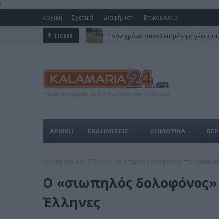
\
Αρχική
Σχετικά
Διαφήμιση
Επικοινωνία
Έναν χρόνο αποκλεισμένη η γέφυρα 
TICKER
ΑΡΧΙΚΗ
ΕΚΔΗΛΩΣΕΙΣ
ΔΗΜΟΤΙΚΑ
ΠΕΡ
Αρχική σελίδα
ΥΓΕΙΑ
Ο «σιωπηλός δολοφόνος» που απειλεί 
Ο «σιωπηλός δολοφόνος» 
Έλληνες