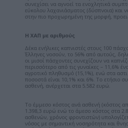
συνεχίσει να αγνοεί τα ενοχλητικά συμπ
εύκολου λαχανιάσματος (δύσπνοια) και να
στην πιο προχωρημένη της μορφή, προειδ
Η ΧΑΠ με αριθμούς
Δέκα ενήλικες καπνιστές στους 100 πάσχ
Έλληνες νοσούν, το 56% από αυτούς, δηλ
οι μισοί πάσχοντες συνεχίζουν να καπνίζ
περισσότερο από τις γυναίκες – 11,6% έν
αγροτικό πληθυσμό (15,1%), ενώ στα αστι
ποσοστά είναι 10,1% και 6%. Το ετήσιο σ
ασθενή, ανέρχεται στα 5.582 ευρώ.
Το έμμεσο κόστος ανά ασθενή (κόστος α
1.398,3 ευρώ ενώ το άμεσο κόστος στα 2.
ασθενών, χρόνος φροντιστών) υπολογίζετα
νόσος με σημαντική νοσηρότητα και θνησι