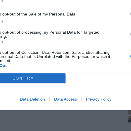
In
ια Φροντίδα Υγείας σε 3 Κέντρα Υγείας
o opt-out of the Sale of my Personal Data.
In
ο πλαίσιο της Παγκόσμιας Ημέρας ΧΑΠ,
to opt-out of processing my Personal Data for Targeted
ing.
δα Υγείας σε 3 επιλεγμένα Κέντρα Υγείας της
In
 – ΚΥ Αβδήρων, 25/11 – ΚΥ Κόνιτσας), όχι μόνο
ιρία, αλλά κυρίως για να επισημάνει τον
o opt-out of Collection, Use, Retention, Sale, and/or Sharing
ς κοινωνίας για τον «σιωπηλό δολοφόνο» που
ersonal Data that Is Unrelated with the Purposes for which it
lected.
Out
CONFIRM
ης αναπνευστικών νοσημάτων, η οποία
αξιολογεί τη λειτουργική ικανότητα, μέσω της
 αποκάλυψη νέων περιπτώσεων ΧΑΠ ή/και στην
Data Deletion
Data Access
Privacy Policy
ς των περιπτώσεων εκείνων που είναι σε